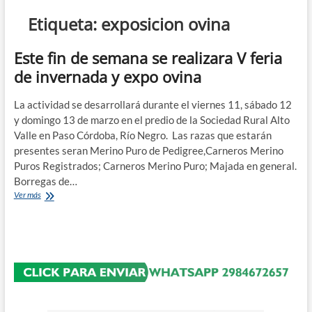
n
Etiqueta:
exposicion ovina
d
e
Este fin de semana se realizara V feria
m
de invernada y expo ovina
e
n
La actividad se desarrollará durante el viernes 11, sábado 12
ú
y domingo 13 de marzo en el predio de la Sociedad Rural Alto
Valle en Paso Córdoba, Río Negro. Las razas que estarán
presentes seran Merino Puro de Pedigree,Carneros Merino
Puros Registrados; Carneros Merino Puro; Majada en general.
Borregas de…
Este
Ver más
fin
de
semana
se
realizara
V
feria
de
invernada