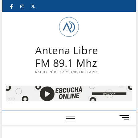
Saltar
Facebook
Instagram
Twitter
LinkedIn
En
al
contenido
vivo
Antena Libre
FM 89.1 Mhz
RADIO PÚBLICA Y UNIVERSITARIA
B
o
t
ó