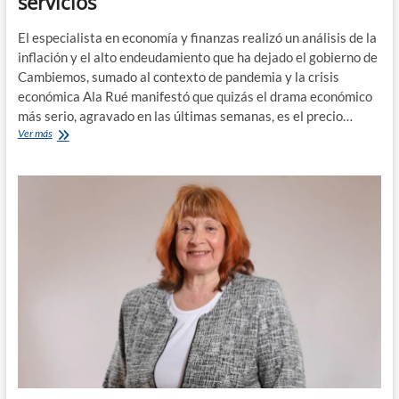
servicios
El especialista en economía y finanzas realizó un análisis de la
inflación y el alto endeudamiento que ha dejado el gobierno de
Cambiemos, sumado al contexto de pandemia y la crisis
económica Ala Rué manifestó que quizás el drama económico
más serio, agravado en las últimas semanas, es el precio…
Pablo
Ver más
Ala
Rué,
análisis
económico
sobre
el
aumento
en
alimentos
y
servicios