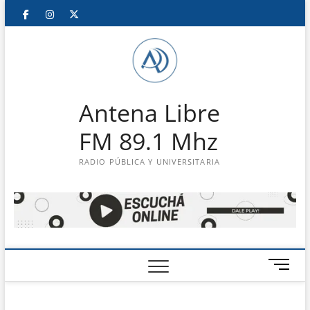
Saltar
Facebook
Instagram
Twitter
LinkedIn
En
al
contenido
vivo
Antena Libre
FM 89.1 Mhz
RADIO PÚBLICA Y UNIVERSITARIA
B
o
t
ó