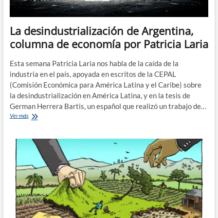
La desindustrialización de Argentina,
columna de economía por Patricia Laria
Esta semana Patricia Laria nos habla de la caída de la
industria en el país, apoyada en escritos de la CEPAL
(Comisión Económica para América Latina y el Caribe) sobre
la desindustrialización en América Latina, y en la tesis de
German Herrera Bartis, un español que realizó un trabajo de…
La
Ver más
desindustrialización
de
Argentina,
columna
de
economía
por
Patricia
Laria