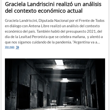
Graciela Landriscini realizó un análisis
del contexto económico actual
Graciela Landriscini, Diputada Nacional por el Frente de Todos
en diálogo con Antena Libre realizó un análisis del contexto
económico del país. También habló del presupuesto 2021, del
día de la Lealtad Peronista que se celebra mañana, y alentó a
que nos sigamos cuidando de la pandemia. “Argentina va a…
Graciela
Ver más
Landriscini
realizó
un
análisis
del
contexto
económico
actual