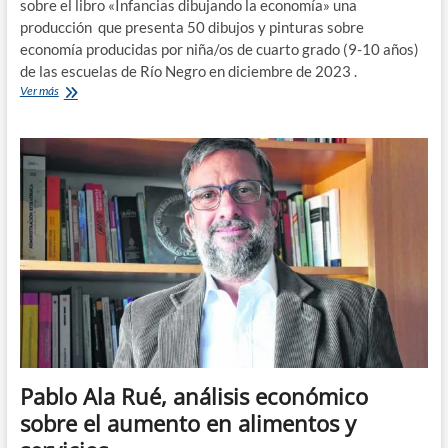
sobre el libro «Infancias dibujando la economía» una
producción que presenta 50 dibujos y pinturas sobre
economía producidas por niña/os de cuarto grado (9-10 años)
de las escuelas de Río Negro en diciembre de 2023 .
«Infancias
Ver más
dibujando
la
economía»
el
libro
que
muestra
cómo
las
infancias
ven
a
la
economía
Pablo Ala Rué, análisis económico
sobre el aumento en alimentos y