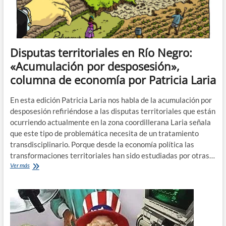
Disputas territoriales en Río Negro:
«Acumulación por desposesión»,
columna de economía por Patricia Laria
En esta edición Patricia Laria nos habla de la acumulación por
desposesión refiriéndose a las disputas territoriales que están
ocurriendo actualmente en la zona coordillerana Laria señala
que este tipo de problemática necesita de un tratamiento
transdisciplinario. Porque desde la economía política las
transformaciones territoriales han sido estudiadas por otras…
Disputas
Ver más
territoriales
en
Río
Negro:
«Acumulación
por