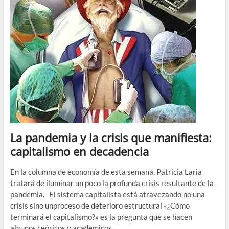
desposesión»,
columna
de
economía
por
Patricia
Laria
La pandemia y la crisis que manifiesta:
capitalismo en decadencia
En la columna de economía de esta semana, Patricia Laria
tratará de iluminar un poco la profunda crisis resultante de la
pandemia. El sistema capitalista está atravezando no una
crisis sino unproceso de deterioro estructural «¿Cómo
terminará el capitalismo?» es la pregunta que se hacen
algunos teóricos y academicos.…