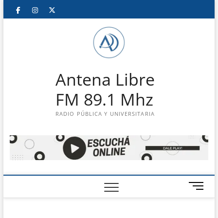
Saltar
Facebook
Instagram
Twitter
LinkedIn
En
al
contenido
vivo
Antena Libre
FM 89.1 Mhz
RADIO PÚBLICA Y UNIVERSITARIA
B
o
t
ó