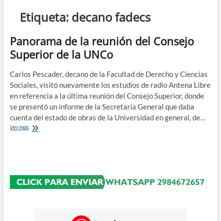
n
Etiqueta:
decano fadecs
d
e
Panorama de la reunión del Consejo
m
Superior de la UNCo
e
n
Carlos Pescader, decano de la Facultad de Derecho y Ciencias
ú
Sociales, visitó nuevamente los estudios de radio Antena Libre
en referencia a la última reunión del Consejo Superior, donde
se presentó un informe de la Secretaría General que daba
cuenta del estado de obras de la Universidad en general, de…
Panorama
Ver más
de
la
reunión
del
Consejo
Superior
de
la
UNCo