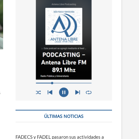
n
ú
s
ÚLTIMAS NOTICIAS
FADECS y FADEL pasaron sus actividades a