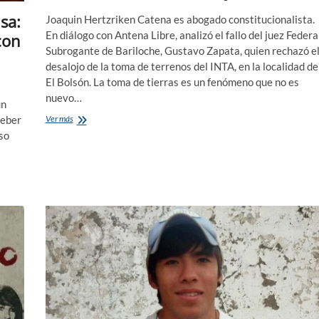
sa:
Joaquin Hertzriken Catena es abogado constitucionalista.
En diálogo con Antena Libre, analizó el fallo del juez Federa
con
Subrogante de Bariloche, Gustavo Zapata, quien rechazó e
desalojo de la toma de terrenos del INTA, en la localidad de
El Bolsón. La toma de tierras es un fenómeno que no es
nuevo…
un
¿Usurpación
Ver más
deber
o
oso
DDHH?:
análisis
del
fallo
encontra
del
desalojo