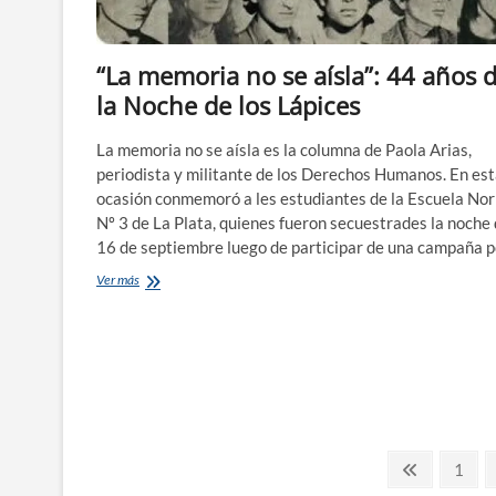
se
pasea
con
“La memoria no se aísla”: 44 años 
Videla
la Noche de los Lápices
La memoria no se aísla es la columna de Paola Arias,
periodista y militante de los Derechos Humanos. En es
ocasión conmemoró a les estudiantes de la Escuela No
Nº 3 de La Plata, quienes fueron secuestrades la noche 
16 de septiembre luego de participar de una campaña 
“La
Ver más
memoria
no
se
aísla”:
44
años
de
la
Paginación
Noche
Página
Págin
1
de
anterior