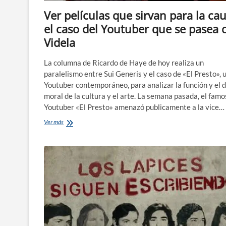
Ver películas que sirvan para la cau
el caso del Youtuber que se pasea 
Videla
La columna de Ricardo de Haye de hoy realiza un
paralelismo entre Sui Generis y el caso de «El Presto», 
Youtuber contemporáneo, para analizar la función y el 
moral de la cultura y el arte. La semana pasada, el fam
Youtuber «El Presto» amenazó publicamente a la vice…
Ver
Ver más
películas
que
sirvan
para
la
causa:
el
caso
del
Youtuber
que