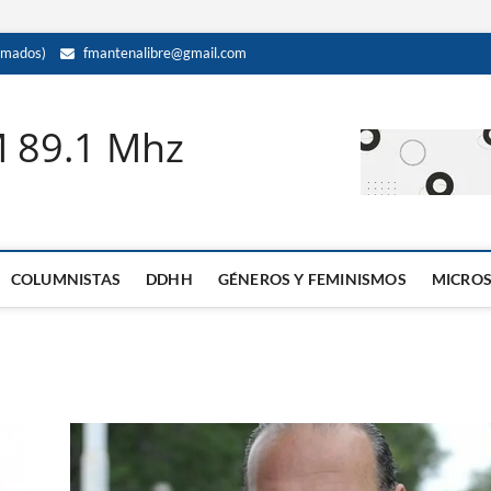
amados)
fmantenalibre@gmail.com
M 89.1 Mhz
COLUMNISTAS
DDHH
GÉNEROS Y FEMINISMOS
MICRO