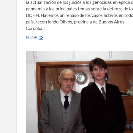
la actualización de los juicios a los genocidas en época 
pandemia y los principales temas sobre la defenza de lo
DDHH. Hacemos un repaso de los casos activos en todo
país, recorriendo Olivos, provincia de Buenos Aires,
Córdoba,…
La
Ver más
memoria
no
se
aisla:
Un
panorama
general