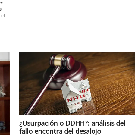
de
la
s
destitución
 el
inmediata
de
Berni
¿Usurpación o DDHH?: análisis del
fallo encontra del desalojo