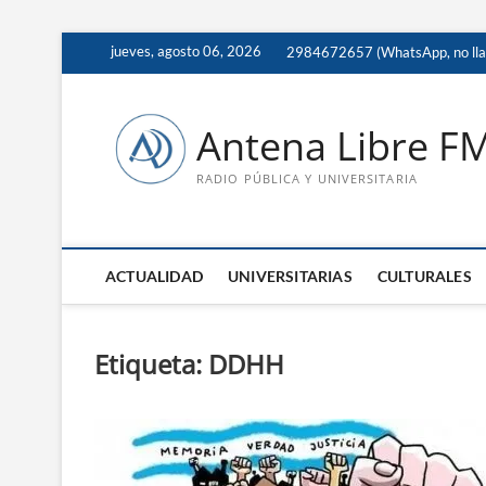
Saltar
jueves, agosto 06, 2026
2984672657 (WhatsApp, no ll
al
contenido
Antena Libre F
RADIO PÚBLICA Y UNIVERSITARIA
ACTUALIDAD
UNIVERSITARIAS
CULTURALES
Etiqueta:
DDHH