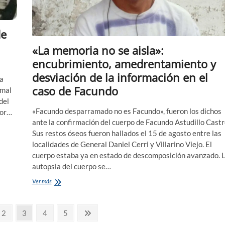
de
«La memoria no se aisla»:
encubrimiento, amedrentamiento y
desviación de la información en el
ta
caso de Facundo
rmal
del
«Facundo desparramado no es Facundo», fueron los dichos
por…
ante la confirmación del cuerpo de Facundo Astudillo Castr
Sus restos óseos fueron hallados el 15 de agosto entre las
localidades de General Daniel Cerri y Villarino Viejo.​ El
cuerpo estaba ya en estado de descomposición avanzado. 
autopsia del cuerpo se…
«La
Ver más
memoria
no
se
a
Página
Página
Página
Página
Página
2
3
4
5
aisla»:
siguiente