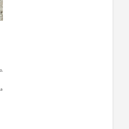
o.
La