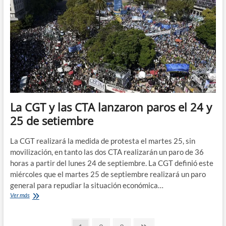
a
la
política
económica
del
gobierno
nacional
La CGT y las CTA lanzaron paros el 24 y
25 de setiembre
La CGT realizará la medida de protesta el martes 25, sin
movilización, en tanto las dos CTA realizarán un paro de 36
horas a partir del lunes 24 de septiembre. La CGT definió este
miércoles que el martes 25 de septiembre realizará un paro
general para repudiar la situación económica…
La
Ver más
CGT
y
las