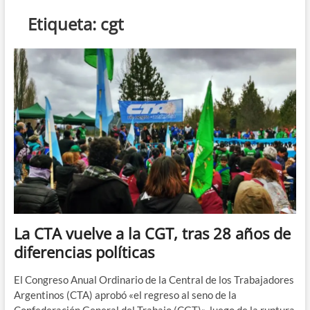
n
Etiqueta:
cgt
d
e
m
e
n
ú
La CTA vuelve a la CGT, tras 28 años de
diferencias políticas
El Congreso Anual Ordinario de la Central de los Trabajadores
Argentinos (CTA) aprobó «el regreso al seno de la