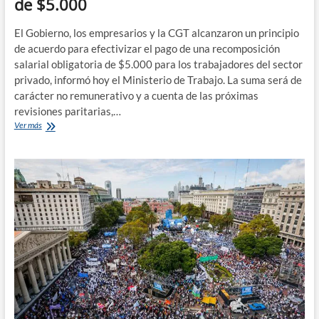
de $5.000
El Gobierno, los empresarios y la CGT alcanzaron un principio
de acuerdo para efectivizar el pago de una recomposición
salarial obligatoria de $5.000 para los trabajadores del sector
privado, informó hoy el Ministerio de Trabajo. La suma será de
carácter no remunerativo y a cuenta de las próximas
revisiones paritarias,…
Gobierno,
Ver más
empresarios
y
CGT
acuerdan
el
pago
de
una
suma
no
remunerativa
de
$5.000