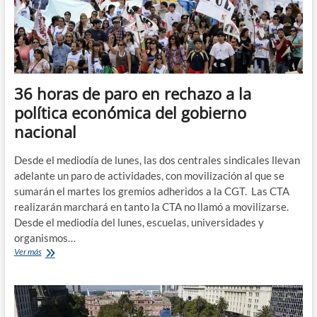
nacional
36 horas de paro en rechazo a la
política económica del gobierno
nacional
Desde el mediodía de lunes, las dos centrales sindicales llevan
adelante un paro de actividades, con movilización al que se
sumarán el martes los gremios adheridos a la CGT. Las CTA
realizarán marchará en tanto la CTA no llamó a movilizarse.
Desde el mediodía del lunes, escuelas, universidades y
organismos…
36
Ver más
horas
de
paro
en
rechazo