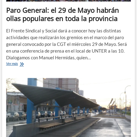
Paro General: el 29 de Mayo habrán
ollas populares en toda la provincia
El Frente Sindical y Social dará a conocer hoy las distintas
actividades que realizarán los gremios en el marco del paro
general convocado por la CGT el miércoles 29 de Mayo. Será
en una conferencia de prensa en el local de UNTER a las 10.
Dialogamos con Manuel Hermidas, quien…
Paro
Ver más
General:
el
29
de
Mayo
habrán
ollas
populares
en
toda
la
provincia