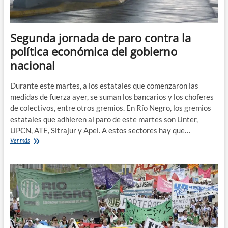
Segunda jornada de paro contra la
política económica del gobierno
nacional
Durante este martes, a los estatales que comenzaron las
medidas de fuerza ayer, se suman los bancarios y los choferes
de colectivos, entre otros gremios. En Río Negro, los gremios
estatales que adhieren al paro de este martes son Unter,
UPCN, ATE, Sitrajur y Apel. A estos sectores hay que…
Segunda
Ver más
jornada
de
paro
contra
la
política
económica
del
gobierno