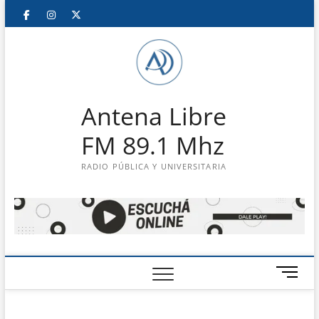
Saltar
Facebook
Instagram
Twitter
LinkedIn
En
al
contenido
vivo
Antena Libre
FM 89.1 Mhz
RADIO PÚBLICA Y UNIVERSITARIA
B
o
t
ó