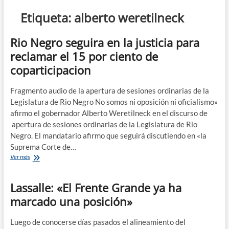
n
Etiqueta:
alberto weretilneck
d
e
Rio Negro seguira en la justicia para
m
reclamar el 15 por ciento de
e
coparticipacion
n
ú
Fragmento audio de la apertura de sesiones ordinarias de la
Legislatura de Rio Negro No somos ni oposición ni oficialismo»
afirmo el gobernador Alberto Weretilneck en el discurso de
apertura de sesiones ordinarias de la Legislatura de Rio
Negro. El mandatario afirmo que seguirá discutiendo en «la
Suprema Corte de…
Rio
Ver más
Negro
seguira
Lassalle: «El Frente Grande ya ha
en
la
marcado una posición»
justicia
para
reclamar
Luego de conocerse días pasados el alineamiento del