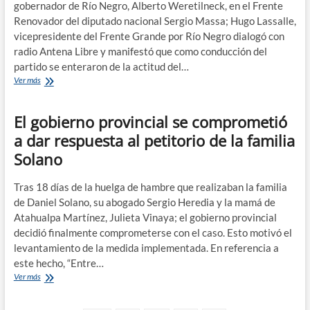
el
gobernador de Río Negro, Alberto Weretilneck, en el Frente
15
Renovador del diputado nacional Sergio Massa; Hugo Lassalle,
por
vicepresidente del Frente Grande por Río Negro dialogó con
ciento
radio Antena Libre y manifestó que como conducción del
de
coparticipacion
partido se enteraron de la actitud del…
Lassalle:
Ver más
«El
Frente
El gobierno provincial se comprometió
Grande
ya
a dar respuesta al petitorio de la familia
ha
Solano
marcado
una
posición»
Tras 18 días de la huelga de hambre que realizaban la familia
de Daniel Solano, su abogado Sergio Heredia y la mamá de
Atahualpa Martínez, Julieta Vinaya; el gobierno provincial
decidió finalmente comprometerse con el caso. Esto motivó el
levantamiento de la medida implementada. En referencia a
este hecho, “Entre…
El
Ver más
gobierno
provincial