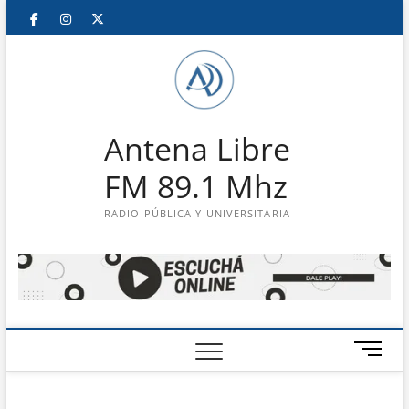
Saltar
Facebook
Instagram
Twitter
LinkedIn
En
al
contenido
vivo
Antena Libre
FM 89.1 Mhz
RADIO PÚBLICA Y UNIVERSITARIA
B
o
t
ó