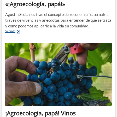
«¡Agroecología, papá!»
Agustín Scola nos trae el concepto de «economía fraternal» a
través de vivencias y anécdotas para entender de qué se trata
y como podemos aplicarlo a la vida en comunidad.
Qué
Ver más
es
la
economía
fraternal
en
«¡Agroecología,
papá!»
¡Agroecología, papá! Vinos