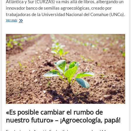
Atlántica y Sur (CURZAS) va más allá de libros, albergando un
innovador banco de semillas agroecológicas, creado por
trabajadoras de la Universidad Nacional del Comahue (UNCo).
La
Ver más
Biblioteca
de
Semillas
del
CURZAS:
un
proyecto
agroecológico
con
impacto
en
el
ambiente
«Es posible cambiar el rumbo de
nuestro futuro» – ¡Agroecología, papá!