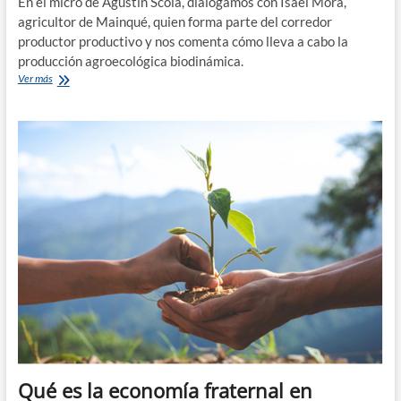
En el micro de Agustín Scola, dialogamos con Isael Mora,
agricultor de Mainqué, quien forma parte del corredor
productor productivo y nos comenta cómo lleva a cabo la
producción agroecológica biodinámica.
«Es
Ver más
posible
cambiar
el
rumbo
de
nuestro
futuro»
–
¡Agroecología,
papá!
Qué es la economía fraternal en