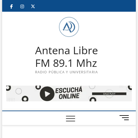
Saltar
Facebook
Instagram
Twitter
LinkedIn
En
al
contenido
vivo
Antena Libre
FM 89.1 Mhz
RADIO PÚBLICA Y UNIVERSITARIA
B
o
t
ó