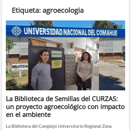
n
Etiqueta:
agroecologia
d
e
m
e
n
ú
La Biblioteca de Semillas del CURZAS:
un proyecto agroecológico con impacto
en el ambiente
La Biblioteca del Complejo Universitario Regional Zona