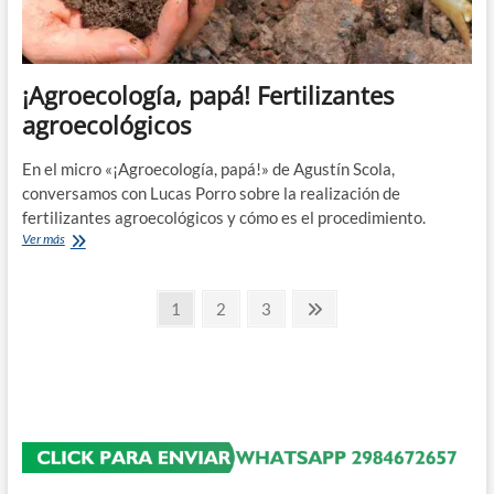
¡Agroecología, papá! Fertilizantes
agroecológicos
En el micro «¡Agroecología, papá!» de Agustín Scola,
conversamos con Lucas Porro sobre la realización de
fertilizantes agroecológicos y cómo es el procedimiento.
¡Agroecología,
Ver más
papá!
Fertilizantes
Paginación
agroecológicos
Página
Página
Página
Página
1
2
3
siguiente
de
entradas