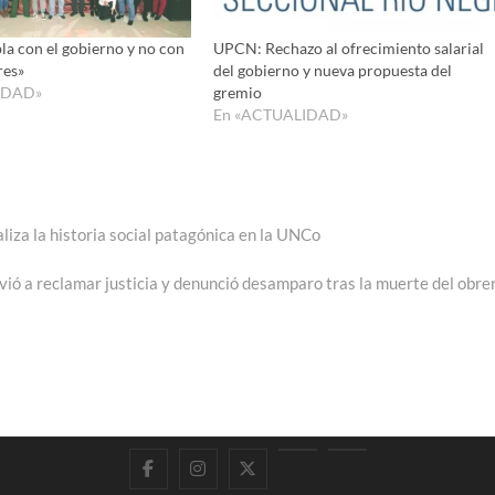
la con el gobierno y no con
UPCN: Rechazo al ofrecimiento salarial
res»
del gobierno y nueva propuesta del
IDAD»
gremio
En «ACTUALIDAD»
liza la historia social patagónica en la UNCo
vió a reclamar justicia y denunció desamparo tras la muerte del obre
Facebook
Instagram
Twitter
LinkedIn
En