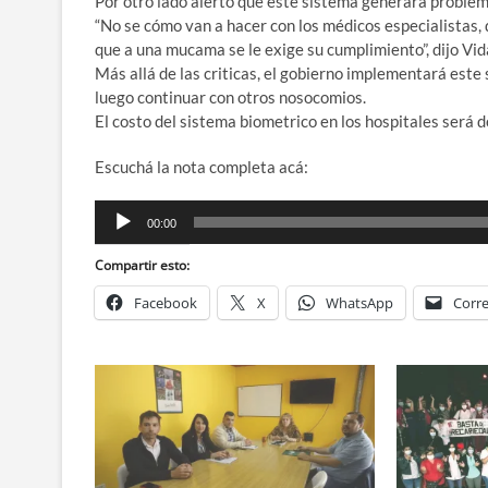
Por otro lado alertó que este sistema generará problem
“No se cómo van a hacer con los médicos especialistas, 
que a una mucama se le exige su cumplimiento”, dijo Vid
Más allá de las criticas, el gobierno implementará este
luego continuar con otros nosocomios.
El costo del sistema biometrico en los hospitales será 
Escuchá la nota completa acá:
Reproductor
00:00
de
audio
Compartir esto:
Facebook
X
WhatsApp
Corre