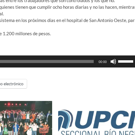
as entre los trabajadores que son controlados y los que no.
quienes tienen que cumplir ocho horas diarias y no las hacen, mientra
al.
 sistema en los próximos días en el hospital de San Antonio Oeste, pa
de 1.200 millones de pesos.
Utiliza
00:00
las
teclas
de
o electrónico
flecha
arriba/ab
para
aumenta
o
disminui
el
volumen