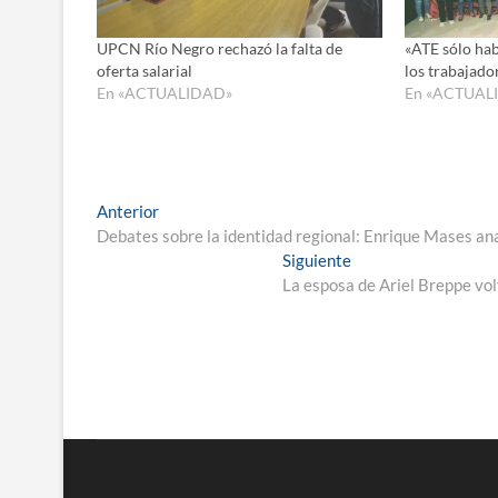
UPCN Río Negro rechazó la falta de
«ATE sólo hab
oferta salarial
los trabajado
En «ACTUALIDAD»
En «ACTUAL
Navegación
Entrada
Anterior
anterior:
Debates sobre la identidad regional: Enrique Mases ana
de
Entrada
Siguiente
entradas
siguiente:
La esposa de Ariel Breppe vol