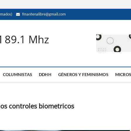
amados)
fmantenalibre@gmail.com
M 89.1 Mhz
COLUMNISTAS
DDHH
GÉNEROS Y FEMINISMOS
MICRO
los controles biometricos