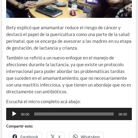
Bety explicó que amamantar reduce el riesgo de cáncer y
destacó el papel de la puericultura como u
na
parte
de
la
salud
perinatal,
que
se
encarga
de
asesorar
a
las
madres
en
su
etapa
de
gestación,
de
lactancia
y
crianza.
También se refirió a u
n nuevo enfoque en el manejo de
afecciones durante la lactancia, ya que existe un
protocolo
internacional
para
poder
abordar
las
problemáticas
tardías
que
suceden
en
el
amamantamiento,
que
no
necesariamente
son
una
mastitis
infecciosa,
y
que
tienen
un
abordaje
que
no
es
directamente
con
antibióticos.
Escuchá el micro completo acá abajo:
Reproductor
00:00
00:00
de
audio
Compartir esto:
Facebook
X
WhatsApp