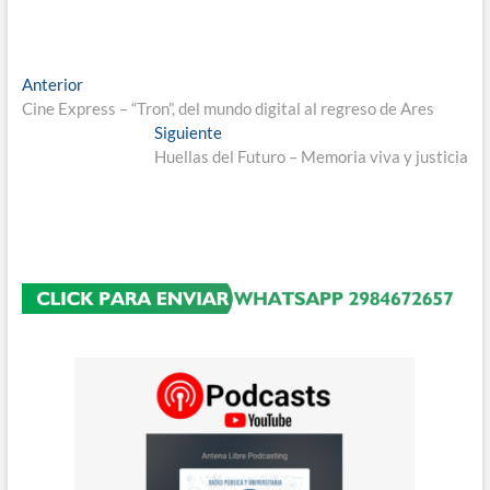
Navegación
Entrada
Anterior
anterior:
Cine Express – “Tron”, del mundo digital al regreso de Ares
de
Entrada
Siguiente
entradas
siguiente:
Huellas del Futuro – Memoria viva y justicia