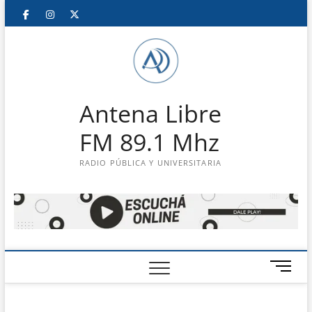
Saltar
Facebook
Instagram
Twitter
LinkedIn
En
al
contenido
vivo
Antena Libre
FM 89.1 Mhz
RADIO PÚBLICA Y UNIVERSITARIA
B
o
t
ó