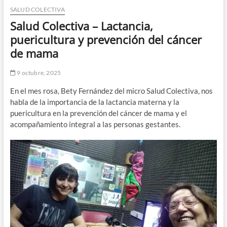
SALUD COLECTIVA
n
d
Salud Colectiva – Lactancia,
e
puericultura y prevención del cáncer
m
de mama
e
n
9 octubre, 2025
ú
En el mes rosa, Bety Fernández del micro Salud Colectiva, nos
habla de la importancia de la lactancia materna y la
puericultura en la prevención del cáncer de mama y el
acompañamiento integral a las personas gestantes.