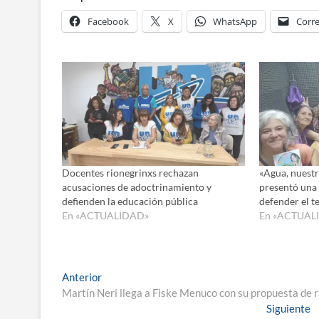
Facebook
X
WhatsApp
Corre
Docentes rionegrinxs rechazan
«Agua, nuest
acusaciones de adoctrinamiento y
presentó una 
defienden la educación pública
defender el te
En «ACTUALIDAD»
En «ACTUAL
Navegación
Entrada
Anterior
anterior:
Martín Neri llega a Fiske Menuco con su propuesta de ra
de
E
Siguiente