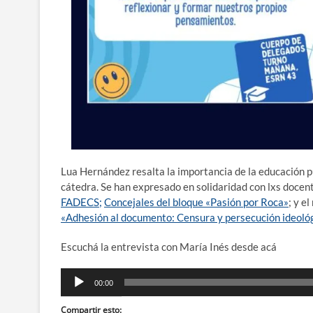
Lua Hernández resalta la importancia de la educación pú
cátedra. Se han expresado en solidaridad con lxs docen
FADECS;
Concejales del bloque «Pasión por Roca»
; y e
«Adhesión al documento: Censura y persecución ideológ
Escuchá la entrevista con María Inés desde acá
Reproductor
00:00
de
audio
Compartir esto: