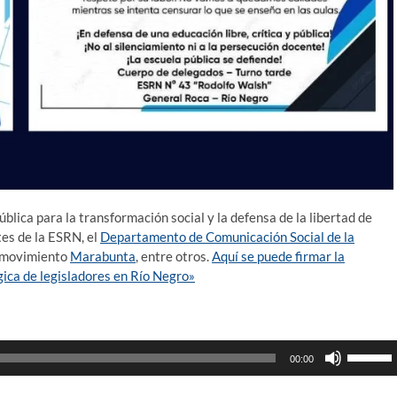
blica para la transformación social y la defensa de la libertad de
tes de la ESRN, el
Departamento de Comunicación Social de la
l movimiento
Marabunta
, entre otros.
Aquí se puede firmar la
ica de legisladores en Río Negro»
Utiliza
00:00
las
teclas