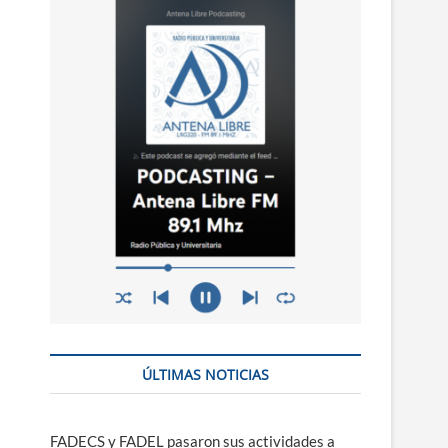
n
ú
ÚLTIMAS NOTICIAS
FADECS y FADEL pasaron sus actividades a