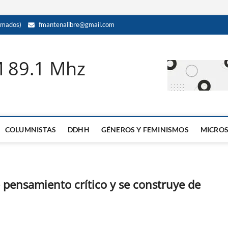
amados)
fmantenalibre@gmail.com
M 89.1 Mhz
COLUMNISTAS
DDHH
GÉNEROS Y FEMINISMOS
MICRO
e pensamiento crítico y se construye de