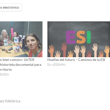
de
o electrónico
flecha
arriba/ab
para
aumenta
o
disminui
el
volumen
ro bien común»: UnTER
Huellas del futuro – Caminos de la ESI
historieta documental para
En «DDHH»
rritorio
IDAD»
íz folklórica
ntrada