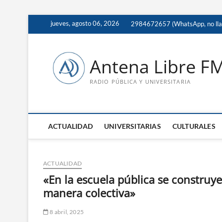
Saltar
jueves, agosto 06, 2026
2984672657 (WhatsApp, no ll
al
contenido
Antena Libre F
RADIO PÚBLICA Y UNIVERSITARIA
ACTUALIDAD
UNIVERSITARIAS
CULTURALES
ACTUALIDAD
«En la escuela pública se construy
manera colectiva»
8 abril, 2025