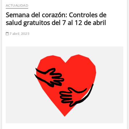
ACTUALIDAD
n
d
Semana del corazón: Controles de
e
salud gratuitos del 7 al 12 de abril
m
e
7 abril, 2025
n
ú