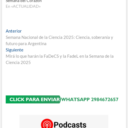
Semana del Corazón
En «ACTUALIDAD»
Navegación
Entrada
Anterior
anterior:
Semana Nacional de la Ciencia 2025: Ciencia, soberanía y
de
futuro para Argentina
entradas
Entrada
Siguiente
siguiente:
Mirá lo que harán la FaDeCS y la FadeL en la Semana de la
Ciencia 2025