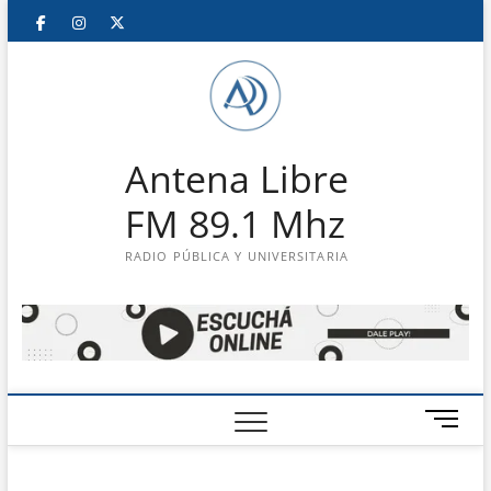
Saltar
Facebook
Instagram
Twitter
LinkedIn
En
al
contenido
vivo
Antena Libre
FM 89.1 Mhz
RADIO PÚBLICA Y UNIVERSITARIA
B
o
t
ó