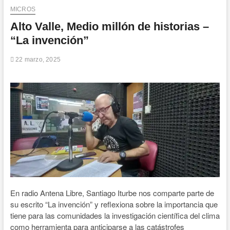
n
MICROS
d
Alto Valle, Medio millón de historias –
e
“La invención”
m
e
22 marzo, 2025
n
ú
En radio Antena Libre, Santiago Iturbe nos comparte parte de
su escrito “La invención” y reflexiona sobre la importancia que
tiene para las comunidades la investigación científica del clima
como herramienta para anticiparse a las catástrofes