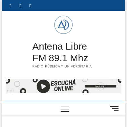
Saltar
Facebook
Instagram
Twitter
LinkedIn
En
al
contenido
vivo
Antena Libre
FM 89.1 Mhz
RADIO PÚBLICA Y UNIVERSITARIA
B
o
t
ó