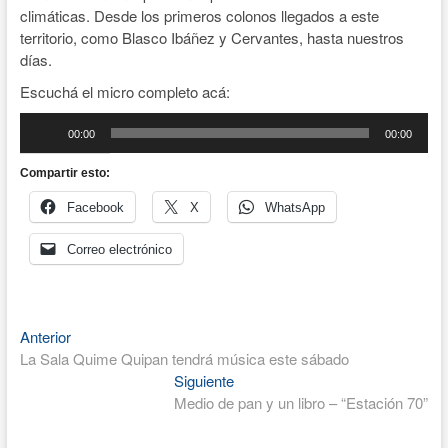
climáticas. Desde los primeros colonos llegados a este
territorio, como Blasco Ibáñez y Cervantes, hasta nuestros
días.
Escuchá el micro completo acá:
Reproductor
00:00
00:00
de
audio
Compartir esto:
Facebook
X
WhatsApp
Correo electrónico
Entrada
Navegación
Anterior
anterior:
La Sala Quime Quipan tendrá música este sábado
de
Entrada
Siguiente
entradas
siguiente:
Medio de pan y un libro – “Estación 70”