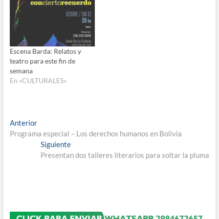
Escena Barda: Relatos y
teatro para este fin de
semana
En «CULTURALES»
Navegación
Entrada
Anterior
anterior:
Programa especial – Los derechos humanos en Bolivia
de
Entrada
Siguiente
entradas
siguiente:
Presentan dos talleres literarios para soltar la pluma