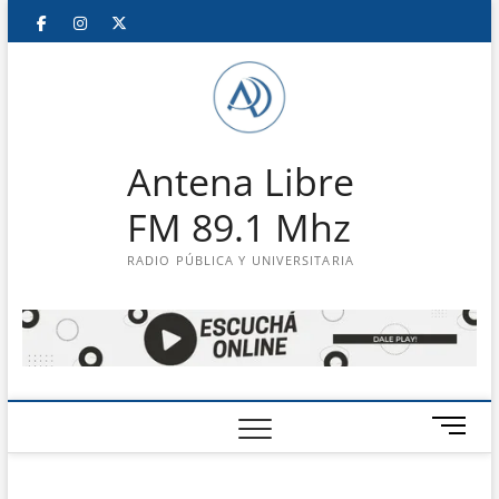
Saltar
Facebook
Instagram
Twitter
LinkedIn
En
al
contenido
vivo
Antena Libre
FM 89.1 Mhz
RADIO PÚBLICA Y UNIVERSITARIA
B
o
t
ó