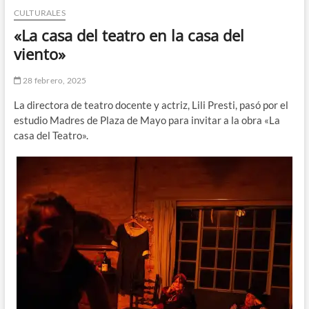
CULTURALES
n
d
«La casa del teatro en la casa del
e
viento»
m
e
28 febrero, 2025
n
La directora de teatro docente y actriz, Lili Presti, pasó por el
ú
estudio Madres de Plaza de Mayo para invitar a la obra «La
casa del Teatro».