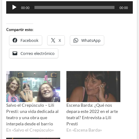
Reproductor
00:00
00:00
de
audio
Compartir esto:
Facebook
X
WhatsApp
Correo electrónico
Salvo el Crepúsculo – Lili
Escena Barda: ¿Qué nos
Presti: una vida dedicada al
depara este 2022 en el arte
teatro y una obra que
teatral? Entrevista a Lili
interpela desde el barrio
Presti
En «Salvo el Crepúsculo»
En «Escena Barda»