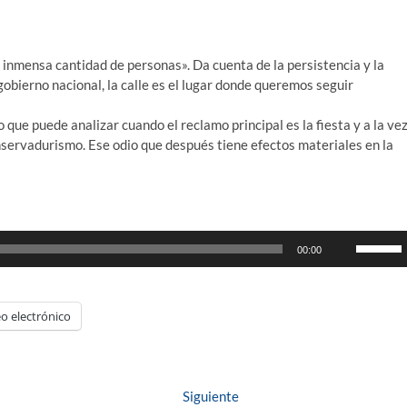
 inmensa cantidad de personas». Da cuenta de la persistencia y la
gobierno nacional, la calle es el lugar donde queremos seguir
que puede analizar cuando el reclamo principal es la fiesta y a la ve
servadurismo. Ese odio que después tiene efectos materiales en la
Utiliza
00:00
las
teclas
de
o electrónico
flecha
arriba/ab
para
aumenta
Entrada
Siguiente
o