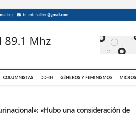
amados)
fmantenalibre@gmail.com
M 89.1 Mhz
COLUMNISTAS
DDHH
GÉNEROS Y FEMINISMOS
MICRO
lurinacional»: «Hubo una consideración de