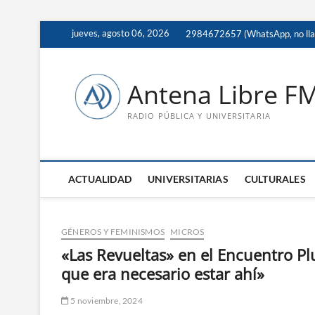
Saltar
jueves, agosto 06, 2026
2984672657 (WhatsApp, no ll
al
contenido
Antena Libre F
RADIO PÚBLICA Y UNIVERSITARIA
ACTUALIDAD
UNIVERSITARIAS
CULTURALES
GÉNEROS Y FEMINISMOS
MICROS
«Las Revueltas» en el Encuentro P
que era necesario estar ahí»
5 noviembre, 2024