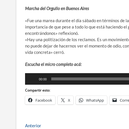
Marcha del Orgullo en Buenos Aires
«Fue una marea durante el día sábado en términos de la
importancia de que pese a todo lo que está haciendo el 
encontrándonos» reflexionó.
«Hay una politización de los reclamos. Es un movimiento 
no puede dejar de hacernos ver el momento de odio, con
vida concreta» cerró.
Escucha el micro completo acá:
Reproductor
00:00
de
audio
Compartir esto:
Facebook
X
WhatsApp
Corre
Navegación
Entrada
Anterior