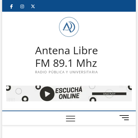
Saltar
Facebook
Instagram
Twitter
LinkedIn
En
al
contenido
vivo
Antena Libre
FM 89.1 Mhz
RADIO PÚBLICA Y UNIVERSITARIA
B
o
t
ó