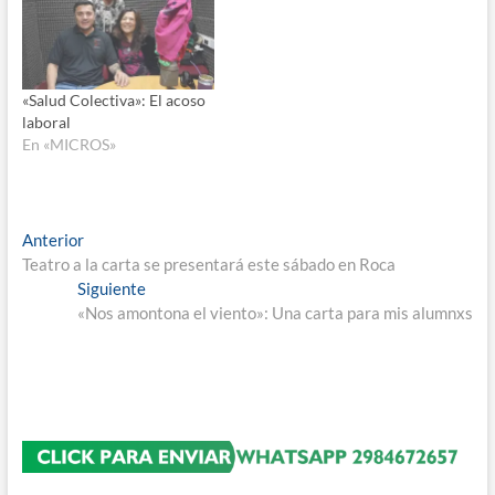
«Salud Colectiva»: El acoso
laboral
En «MICROS»
Navegación
Entrada
Anterior
anterior:
Teatro a la carta se presentará este sábado en Roca
de
Entrada
Siguiente
entradas
siguiente:
«Nos amontona el viento»: Una carta para mis alumnxs