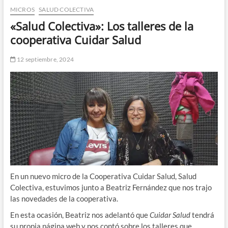
MICROS
SALUD COLECTIVA
n
d
«Salud Colectiva»: Los talleres de la
e
cooperativa Cuidar Salud
m
e
12 septiembre, 2024
n
ú
En un nuevo micro de la Cooperativa Cuidar Salud, Salud
Colectiva, estuvimos junto a Beatriz Fernández que nos trajo
las novedades de la cooperativa.
En esta ocasión, Beatriz nos adelantó que
Cuidar Salud
tendrá
su propia página web y nos contó sobre los talleres que