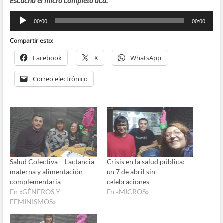
Escucha el micro completo acá:
Reproductor
00:00
00:00
de
audio
Compartir esto:
Facebook
X
WhatsApp
Correo electrónico
Salud Colectiva – Lactancia
Crisis en la salud pública:
materna y alimentación
un 7 de abril sin
complementaria
celebraciones
En «GÉNEROS Y
En «MICROS»
FEMINISMOS»