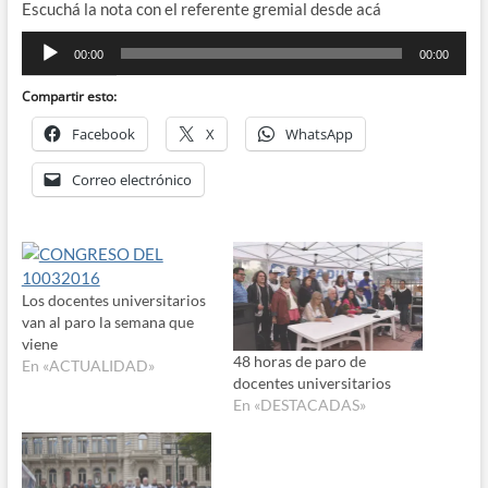
Escuchá la nota con el referente gremial desde acá
Reproductor
00:00
00:00
de
audio
Compartir esto:
Facebook
X
WhatsApp
Correo electrónico
Los docentes universitarios
van al paro la semana que
viene
48 horas de paro de
En «ACTUALIDAD»
docentes universitarios
En «DESTACADAS»