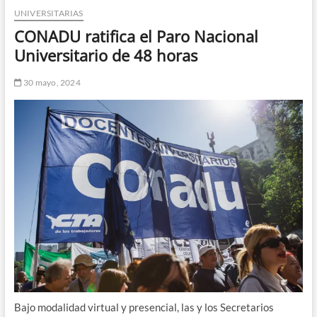
UNIVERSITARIAS
n
d
CONADU ratifica el Paro Nacional
e
Universitario de 48 horas
m
e
30 mayo, 2024
n
ú
Bajo modalidad virtual y presencial, las y los Secretarios