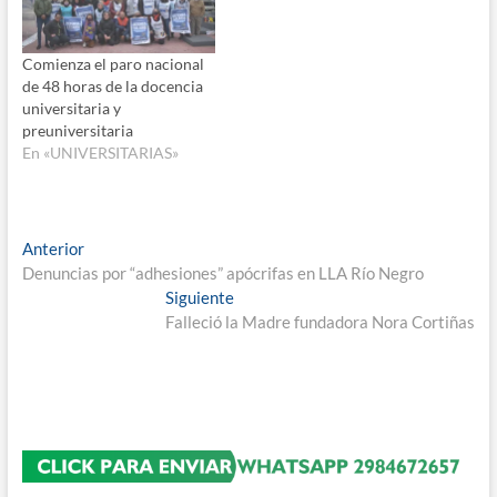
Comienza el paro nacional
de 48 horas de la docencia
universitaria y
preuniversitaria
En «UNIVERSITARIAS»
Navegación
Entrada
Anterior
anterior:
Denuncias por “adhesiones” apócrifas en LLA Río Negro
de
Entrada
Siguiente
entradas
siguiente:
Falleció la Madre fundadora Nora Cortiñas