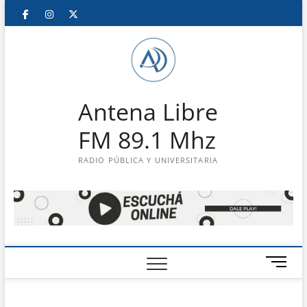
Saltar
Facebook
Instagram
Twitter
LinkedIn
En
al
contenido
vivo
Antena Libre
FM 89.1 Mhz
RADIO PÚBLICA Y UNIVERSITARIA
B
o
t
ó