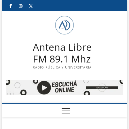
Saltar
Facebook
Instagram
Twitter
LinkedIn
En
al
contenido
vivo
Antena Libre
FM 89.1 Mhz
RADIO PÚBLICA Y UNIVERSITARIA
B
o
t
ó