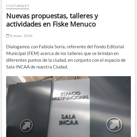
CULTURALES
n
d
Nuevas propuestas, talleres y
e
actividades en Fiske Menuco
m
e
8 mayo, 2024
n
Dialogamos con Fabiola Soria, referente del Fondo Editorial
ú
Municipal (FEM) acerca de los talleres que se brindan en
diferentes puntos de la ciudad, en conjunto con el espacio de
Sala INCAA de nuestra Ciudad.