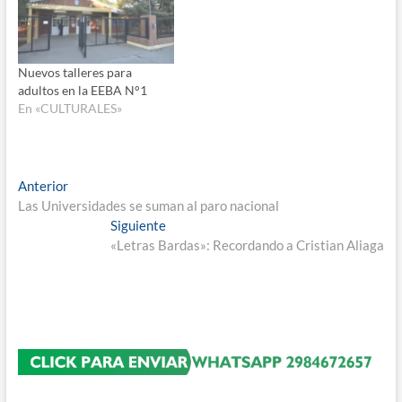
Nuevos talleres para
adultos en la EEBA N°1
En «CULTURALES»
Navegación
Entrada
Anterior
anterior:
Las Universidades se suman al paro nacional
de
Entrada
Siguiente
entradas
siguiente:
«Letras Bardas»: Recordando a Cristian Aliaga