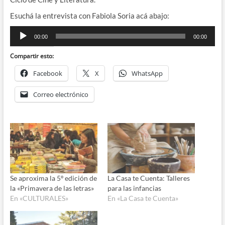
Esuchá la entrevista con Fabiola Soria acá abajo:
Reproductor
00:00
00:00
de
audio
Compartir esto:
Facebook
X
WhatsApp
Correo electrónico
Se aproxima la 5º edición de
La Casa te Cuenta: Talleres
la «Primavera de las letras»
para las infancias
En «CULTURALES»
En «La Casa te Cuenta»