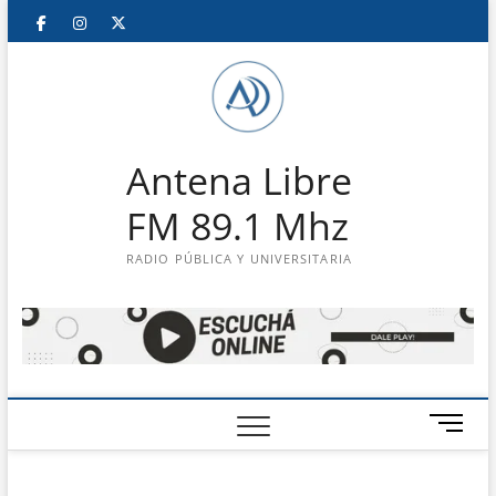
Saltar
Facebook
Instagram
Twitter
LinkedIn
En
al
contenido
vivo
Antena Libre
FM 89.1 Mhz
RADIO PÚBLICA Y UNIVERSITARIA
B
o
t
ó