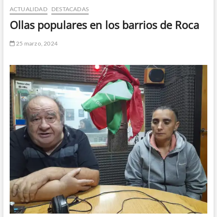
ACTUALIDAD
DESTACADAS
n
d
Ollas populares en los barrios de Roca
e
m
25 marzo, 2024
e
n
ú