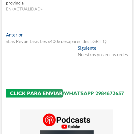
provincia
En «ACTUALIDAD»
Navegación
Entrada
Anterior
anterior:
«Las Revueltas»: Les «400» desaparecides LGBTIQ
de
Entrada
Siguiente
entradas
siguiente:
Nuestros yos en las redes