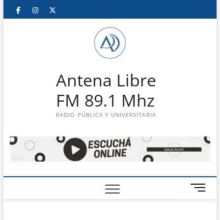
Saltar
Facebook
Instagram
Twitter
LinkedIn
En
al
contenido
vivo
Antena Libre
FM 89.1 Mhz
RADIO PÚBLICA Y UNIVERSITARIA
B
o
t
ó