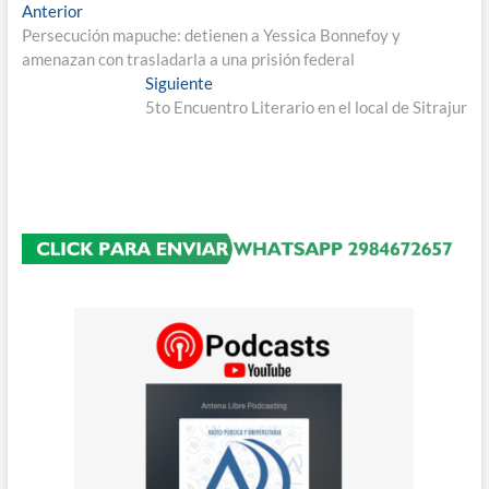
Navegación
Entrada
Anterior
anterior:
Persecución mapuche: detienen a Yessica Bonnefoy y
de
amenazan con trasladarla a una prisión federal
entradas
Entrada
Siguiente
siguiente:
5to Encuentro Literario en el local de Sitrajur