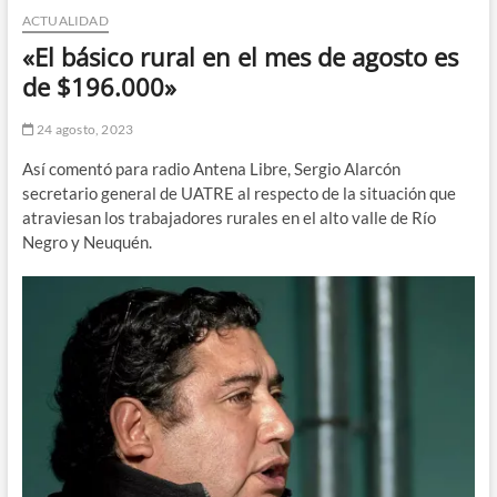
ACTUALIDAD
n
d
«El básico rural en el mes de agosto es
e
de $196.000»
m
e
24 agosto, 2023
n
Así comentó para radio Antena Libre, Sergio Alarcón
ú
secretario general de UATRE al respecto de la situación que
atraviesan los trabajadores rurales en el alto valle de Río
Negro y Neuquén.