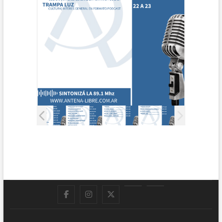
Facebook
Instagram
Twitter
LinkedIn
En
vivo