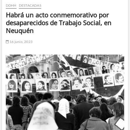
DDHH
DESTACADAS
n
d
Habrá un acto conmemorativo por
e
desaparecidos de Trabajo Social, en
m
Neuquén
e
n
16 junio, 2023
ú