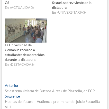
Có
Seguel, sobreviviente de la
En «ACTUALIDAD»
dictadura
En «UNIVERSITARIAS»
La Universidad del
Comahue recordó a
estudiantes desaparecidos
durante la dictadura
En «DESTACADAS»
Navegación
Entrada
Anterior
anterior:
Se estrena «María de Buenos Aires» de Piazzolla, en FCP
de
Entrada
Siguiente
entradas
siguiente:
Huellas del futuro – Audiencia preliminar del juicio Escuelita
VIII