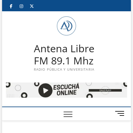
Saltar
Facebook
Instagram
Twitter
LinkedIn
En
al
contenido
vivo
Antena Libre
FM 89.1 Mhz
RADIO PÚBLICA Y UNIVERSITARIA
B
o
t
ó