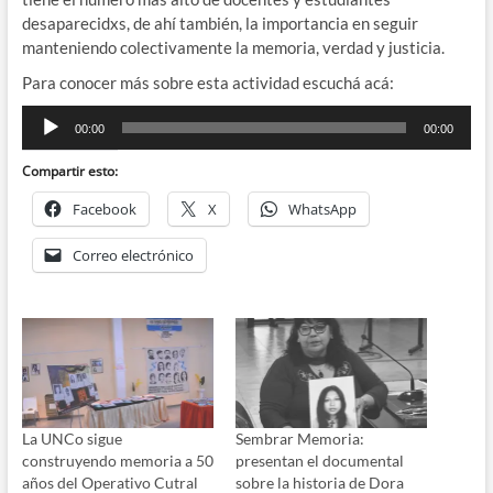
desaparecidxs, de ahí también, la importancia en seguir
manteniendo colectivamente la memoria, verdad y justicia.
Para conocer más sobre esta actividad escuchá acá:
Reproductor
00:00
00:00
de
audio
Compartir esto:
Facebook
X
WhatsApp
Correo electrónico
La UNCo sigue
Sembrar Memoria:
construyendo memoria a 50
presentan el documental
años del Operativo Cutral
sobre la historia de Dora