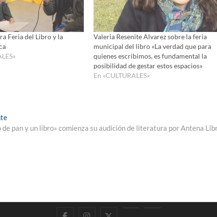
volumen
a Feria del Libro y la
Valeria Resenite Alvarez sobre la feria
ca
municipal del libro «La verdad que para
ALES»
quienes escribimos, es fundamental la
posibilidad de gestar estos espacios»
En «CULTURALES»
Entrada
nte
siguiente:
de pan y un libro» comienza su audición de literatura por Antena Lib
Facebook
Instagram
Twitter
LinkedIn
En