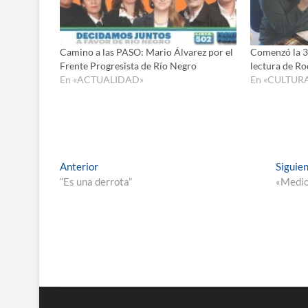
Camino a las PASO: Mario Álvarez por el
Comenzó la 3r
Frente Progresista de Río Negro
lectura de Ro
En «ACTUALIDAD»
En «CULTUR
Navegación
Entrada
Anterior
Siguie
anterior:
“Es una derrota”
«Medio 
de
entradas