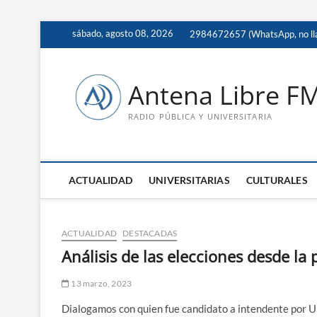
Saltar
sábado, agosto 08, 2026
2984672657 (WhatsApp, no ll
al
contenido
Antena Libre F
RADIO PÚBLICA Y UNIVERSITARIA
ACTUALIDAD
UNIVERSITARIAS
CULTURALES
ACTUALIDAD
DESTACADAS
Análisis de las elecciones desde la
13 marzo, 2023
Dialogamos con quien fue candidato a intendente por Un