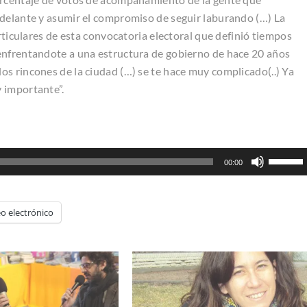
adelante y asumir el compromiso de seguir laburando (…) La
articulares de esta convocatoria electoral que definió tiempos
enfrentandote a una estructura de gobierno de hace 20 años
s rincones de la ciudad (…) se te hace muy complicado(..) Ya
 importante”.
Utiliza
00:00
las
teclas
de
o electrónico
flecha
arriba/ab
para
aumenta
o
disminui
el