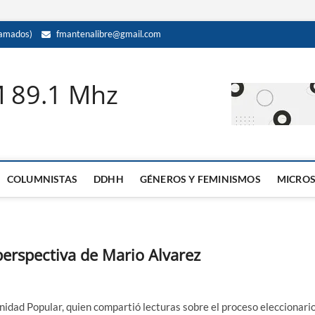
amados)
fmantenalibre@gmail.com
M 89.1 Mhz
COLUMNISTAS
DDHH
GÉNEROS Y FEMINISMOS
MICRO
 perspectiva de Mario Alvarez
idad Popular, quien compartió lecturas sobre el proceso eleccionari