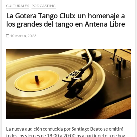
CULTURALES
PODCASTING
n
d
La Gotera Tango Club: un homenaje a
e
los grandes del tango en Antena Libre
m
e
10 marzo, 2023
n
ú
La nueva audición conducida por Santiago Beato se emitirá
todos los viernes de 18:00 a 20:00 hs a partir del día de hoy.