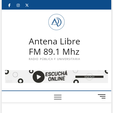
Saltar
Facebook
Instagram
Twitter
LinkedIn
En
al
contenido
vivo
Antena Libre
FM 89.1 Mhz
RADIO PÚBLICA Y UNIVERSITARIA
B
o
t
ó