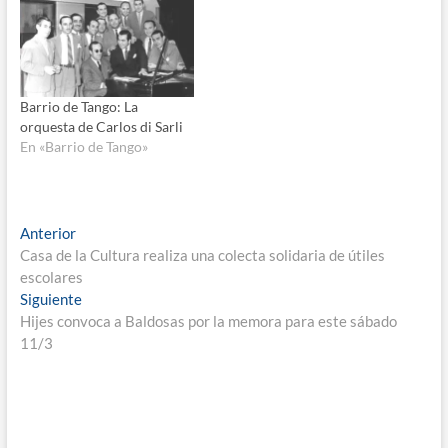
Barrio de Tango: La
orquesta de Carlos di Sarli
En «Barrio de Tango»
Navegación
Entrada
Anterior
anterior:
Casa de la Cultura realiza una colecta solidaria de útiles
de
escolares
entradas
Entrada
Siguiente
siguiente:
Hijes convoca a Baldosas por la memora para este sábado
11/3