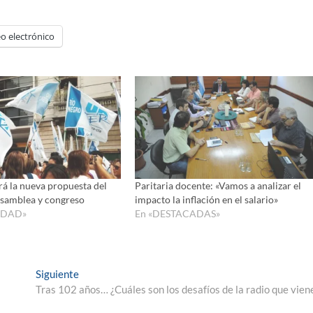
para
aumenta
o electrónico
o
disminui
el
volumen
rá la nueva propuesta del
Paritaria docente: «Vamos a analizar el
asamblea y congreso
impacto la inflación en el salario»
IDAD»
En «DESTACADAS»
Entrada
Siguiente
siguiente:
Tras 102 años… ¿Cuáles son los desafíos de la radio que vien