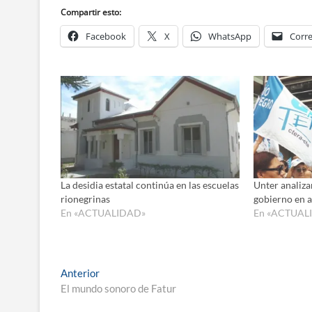
Compartir esto:
Facebook
X
WhatsApp
Corre
La desidia estatal continúa en las escuelas
Unter analiza
rionegrinas
gobierno en 
En «ACTUALIDAD»
En «ACTUAL
Navegación
Entrada
Anterior
anterior:
El mundo sonoro de Fatur
de