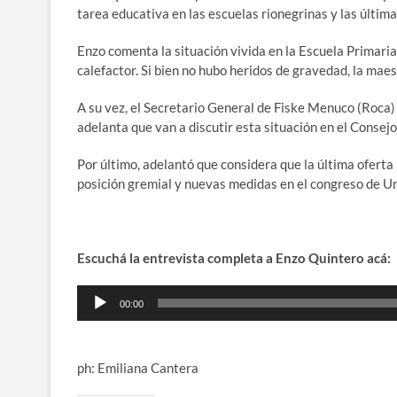
tarea educativa en las escuelas rionegrinas y las últim
Enzo comenta la situación vivida en la Escuela Primari
calefactor. Si bien no hubo heridos de gravedad, la maes
A su vez, el Secretario General de Fiske Menuco (Roca) 
adelanta que van a discutir esta situación en el Consejo
Por último, adelantó que considera que la última oferta 
posición gremial y nuevas medidas en el congreso de Unt
Escuchá la entrevista completa a Enzo Quintero acá:
Reproductor
00:00
de
audio
ph: Emiliana Cantera