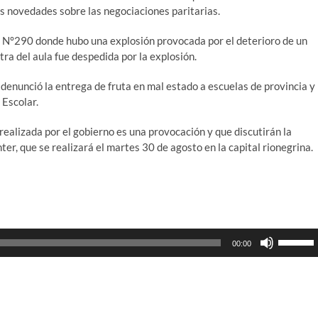
as novedades sobre las negociaciones paritarias.
a N°290 donde hubo una explosión provocada por el deterioro de un
tra del aula fue despedida por la explosión.
denunció la entrega de fruta en mal estado a escuelas de provincia y
 Escolar.
realizada por el gobierno es una provocación y que discutirán la
er, que se realizará el martes 30 de agosto en la capital rionegrina.
Utiliza
00:00
las
teclas
de
flecha
arriba/ab