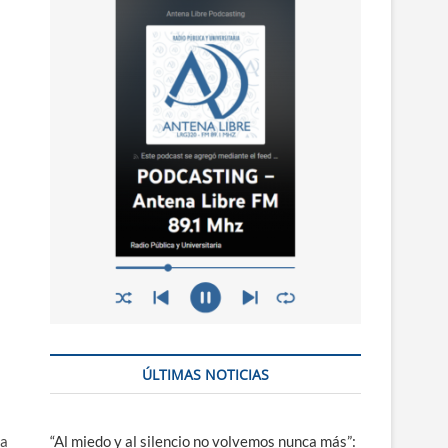
n
ú
ÚLTIMAS NOTICIAS
la
“Al miedo y al silencio no volvemos nunca más”: