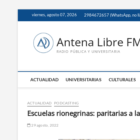
Saltar
viernes, agosto 07, 2026
2984672657 (WhatsApp, no ll
al
contenido
Antena Libre F
RADIO PÚBLICA Y UNIVERSITARIA
ACTUALIDAD
UNIVERSITARIAS
CULTURALES
ACTUALIDAD
PODCASTING
Escuelas rionegrinas: paritarias a 
29 agosto, 2022