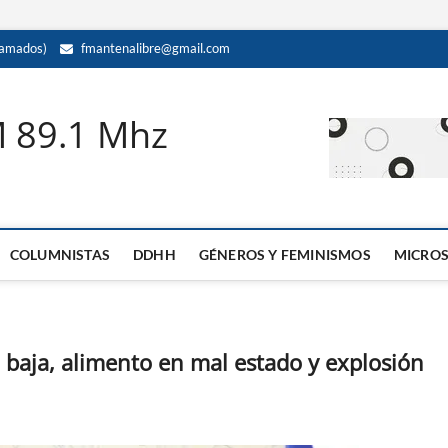
amados)
fmantenalibre@gmail.com
M 89.1 Mhz
COLUMNISTAS
DDHH
GÉNEROS Y FEMINISMOS
MICRO
la baja, alimento en mal estado y explosión