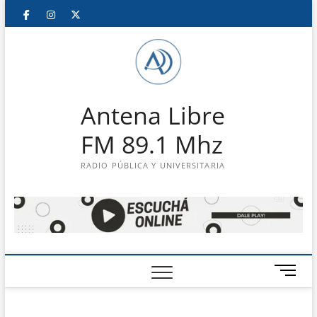
Saltar
Facebook
Instagram
Twitter
LinkedIn
En
al
contenido
vivo
Antena Libre
FM 89.1 Mhz
RADIO PÚBLICA Y UNIVERSITARIA
B
o
t
ó