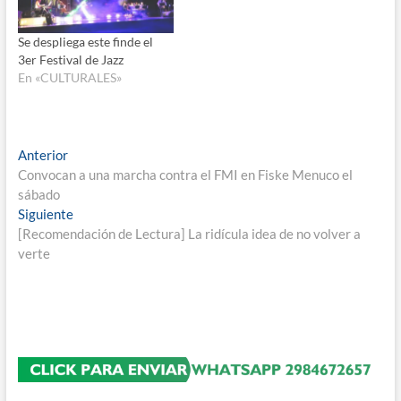
Se despliega este finde el
3er Festival de Jazz
En «CULTURALES»
Navegación
Entrada
Anterior
anterior:
Convocan a una marcha contra el FMI en Fiske Menuco el
de
sábado
entradas
Entrada
Siguiente
siguiente:
[Recomendación de Lectura] La ridícula idea de no volver a
verte