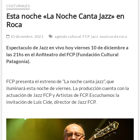
CULTURALES
n
d
Esta noche «La Noche Canta Jazz» en
e
Roca
m
e
10 diciembre, 2021
agenda cultural
FCP
jazz
musicos de roca
n
Espectaculo de Jazz en vivo hoy viernes 10 de diciembre a
ú
las 21hs en el Anfiteatro del FCP (Fundación Cultural
Patagonia).
FCP presenta el estreno de “La noche canta jazz”, que
iluminará esta noche de viernes. La producción cuenta con la
actuación de Jazz FCP y Artistas de FCP. Escuchamos la
invitación de Luis Cide, director de Jazz FCP.