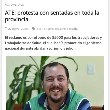
ACTUALIDAD
n
d
ATE: protesta con sentadas en toda la
e
provincia
m
e
22 mayo, 2020
ate rio negro
reclamo
sentada
n
El reclamo es por el bono de $5000 para los trabajadores y
ú
trabajadoras de Salud, el cual había prometido el gobierno
nacional durante abril, mayo, junio y julio