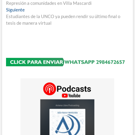
anterior:
Represión a comunidades en Villa Mascardi
de
Entrada
Siguiente
entradas
siguiente:
Estudiantes de la UNCO ya pueden rendir su último final o
tesis de manera virtual