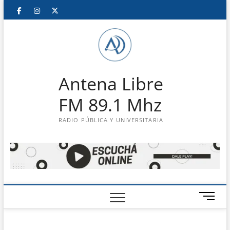
Saltar
Facebook
Instagram
Twitter
LinkedIn
En
al
contenido
vivo
Antena Libre
FM 89.1 Mhz
RADIO PÚBLICA Y UNIVERSITARIA
B
o
t
ó