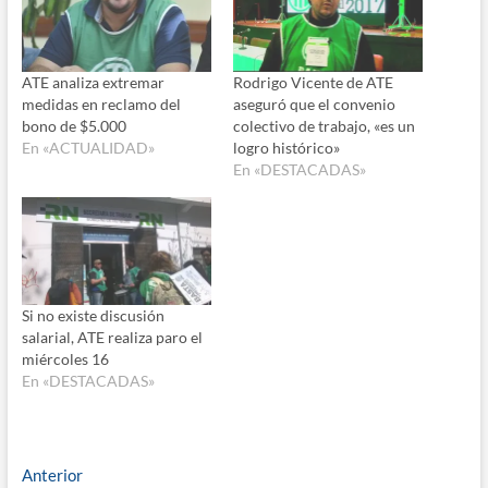
ATE analiza extremar
Rodrigo Vicente de ATE
medidas en reclamo del
aseguró que el convenio
bono de $5.000
colectivo de trabajo, «es un
En «ACTUALIDAD»
logro histórico»
En «DESTACADAS»
Si no existe discusión
salarial, ATE realiza paro el
miércoles 16
En «DESTACADAS»
Navegación
Entrada
Anterior