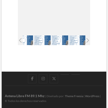
Facebook
Instagram
Twitter
LinkedIn
En
vivo
Antena Libre FM 89.1 Mhz
| Diseñado por:
Theme Freesia
|
WordPress
|
© Todos los derechos reservados