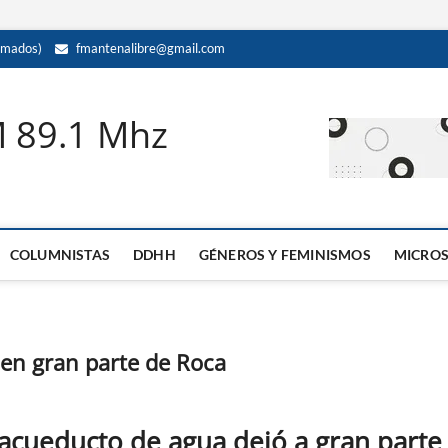
amados)
fmantenalibre@gmail.com
M 89.1 Mhz
COLUMNISTAS
DDHH
GÉNEROS Y FEMINISMOS
MICRO
 en gran parte de Roca
 acueducto de agua dejó a gran parte