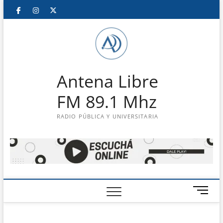
Saltar
Facebook
Instagram
Twitter
LinkedIn
En
al
contenido
vivo
Antena Libre
FM 89.1 Mhz
RADIO PÚBLICA Y UNIVERSITARIA
B
o
t
ó