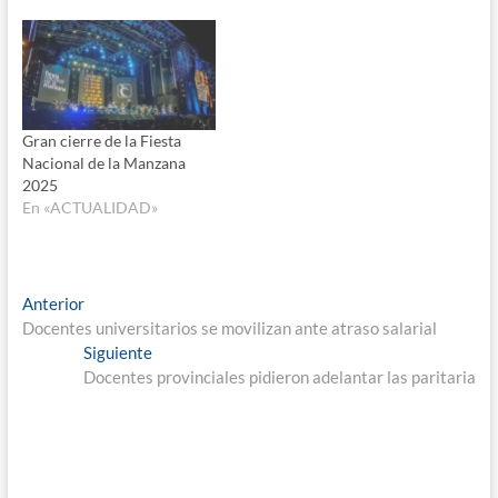
Gran cierre de la Fiesta
Nacional de la Manzana
2025
En «ACTUALIDAD»
Navegación
Entrada
Anterior
anterior:
Docentes universitarios se movilizan ante atraso salarial
de
Entrada
Siguiente
entradas
siguiente:
Docentes provinciales pidieron adelantar las paritaria