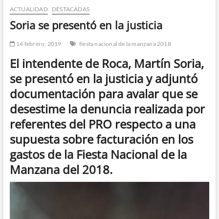
ACTUALIDAD
DESTACADAS
n
d
Soria se presentó en la justicia
e
m
14 febrero, 2019
fiesta nacional de la manzana 2018
e
El intendente de Roca, Martín Soria,
n
se presentó en la justicia y adjuntó
ú
documentación para avalar que se
desestime la denuncia realizada por
referentes del PRO respecto a una
supuesta sobre facturación en los
gastos de la Fiesta Nacional de la
Manzana del 2018.