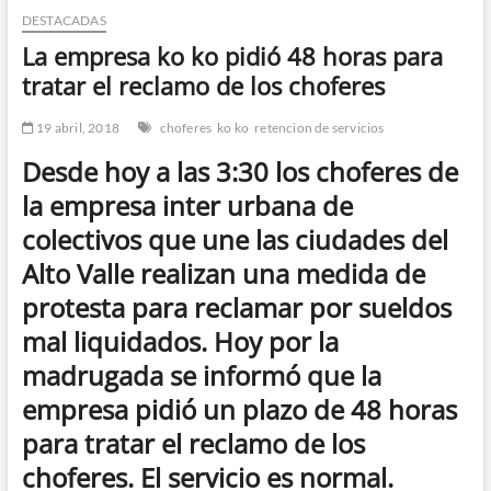
DESTACADAS
n
d
La empresa ko ko pidió 48 horas para
e
tratar el reclamo de los choferes
m
e
19 abril, 2018
choferes
ko ko
retencion de servicios
n
Desde hoy a las 3:30 los choferes de
ú
la empresa inter urbana de
colectivos que une las ciudades del
Alto Valle realizan una medida de
protesta para reclamar por sueldos
mal liquidados. Hoy por la
madrugada se informó que la
empresa pidió un plazo de 48 horas
para tratar el reclamo de los
choferes. El servicio es normal.