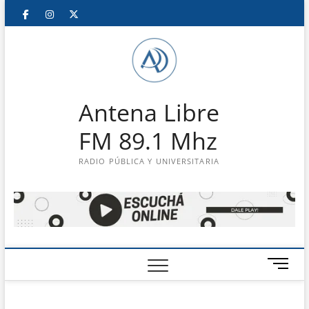
Saltar
Facebook
Instagram
Twitter
LinkedIn
En
al
contenido
vivo
Antena Libre
FM 89.1 Mhz
RADIO PÚBLICA Y UNIVERSITARIA
B
o
t
ó