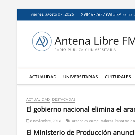
Saltar
viernes, agosto 07, 2026
2984672657 (WhatsApp, no ll
al
contenido
Antena Libre F
RADIO PÚBLICA Y UNIVERSITARIA
ACTUALIDAD
UNIVERSITARIAS
CULTURALES
ACTUALIDAD
DESTACADAS
El gobierno nacional elimina el ar
8 noviembre, 2016
aranceles
computadoras
importacion
El Ministerio de Producción anunci