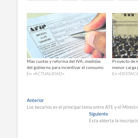
Mas cuotas y reforma del IVA, medidas
Proyecto de l
del gobierno para incentivar el consumo
menor carga 
En «ACTUALIDAD»
En «DESTAC
Navegación
Entrada
Anterior
anterior:
Los becarios es el principal tema entre ATE y el Ministr
de
Entrada
Siguiente
entradas
siguiente:
Esta abierta la inscripc