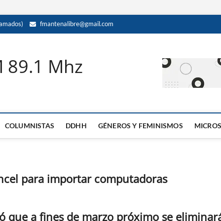
amados)
fmantenalibre@gmail.com
M 89.1 Mhz
COLUMNISTAS
DDHH
GÉNEROS Y FEMINISMOS
MICRO
ancel para importar computadoras
ó que a fines de marzo próximo se eliminar