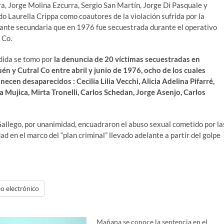
a, Jorge Molina Ezcurra, Sergio San Martín, Jorge Di Pasquale y
o Laurella Crippa como coautores de la violación sufrida por la
ante secundaria que en 1976 fue secuestrada durante el operativo
 Co.
dida se tomo por
la denuncia de 20 víctimas secuestradas en
n y Cutral Co entre abril y junio de 1976, ocho de los cuales
ecen desaparecidos : Cecilia Lilia Vecchi, Alicia Adelina Pifarré,
 Mujica, Mirta Tronelli, Carlos Schedan, Jorge Asenjo, Carlos
allego, por unanimidad, encuadraron el abuso sexual cometido por la
d en el marco del “plan criminal” llevado adelante a partir del golpe
o electrónico
Mañana se conoce la sentencia en el