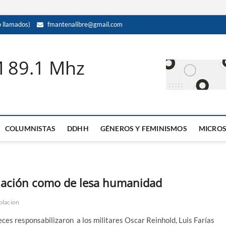
llamados)
fmantenalibre@gmail.com
M 89.1 Mhz
COLUMNISTAS
DDHH
GÉNEROS Y FEMINISMOS
MICRO
violación como de lesa humanidad
olacion
eces responsabilizaron a los militares Oscar Reinhold, Luis Farías