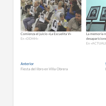
Comienza el juicio «La Escuelita V»
La memoria no
En «DDHH»
desaparicione
En «ACTUAL
Navegación
Entrada
Anterior
anterior:
Fiesta del libro en Villa Obrera
de
entradas