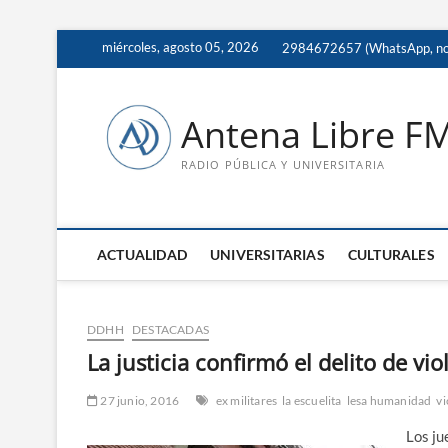
Saltar
miércoles, agosto 05, 2026
2984672657 (WhatsApp, no 
al
contenido
Antena Libre F
RADIO PÚBLICA Y UNIVERSITARIA
ACTUALIDAD
UNIVERSITARIAS
CULTURALES
DDHH
DESTACADAS
La justicia confirmó el delito de 
27 junio, 2016
ex militares
la escuelita
lesa humanidad
vi
Los ju