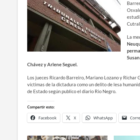
Barrer
Osvald
estudi
Cutral
La me
Neuqué
perman
Susana
Chávez y Arlene Seguel.
Los jueces Ricardo Barreiro, Mariano Lozano y Richar G
víctimas de la dictadura como un delito de lesa humanida
de Estado según publico el diario Rio Negro.
Compartir esto:
Facebook
X
WhatsApp
Corre