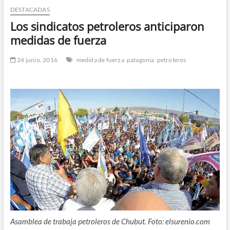
DESTACADAS
n
d
Los sindicatos petroleros anticiparon
e
medidas de fuerza
m
e
24 junio, 2016
medida de fuerza
patagonia
petroleros
n
ú
Asamblea de trabaja petroleros de Chubut. Foto: elsurenio.com