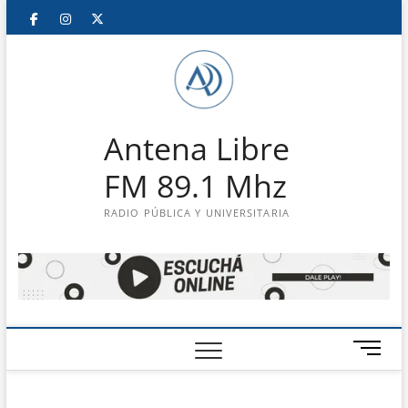
Saltar
Facebook
Instagram
Twitter
LinkedIn
En
al
contenido
vivo
Antena Libre
FM 89.1 Mhz
RADIO PÚBLICA Y UNIVERSITARIA
B
o
t
ó