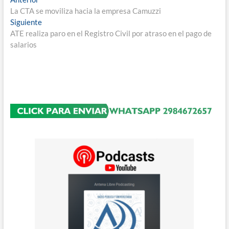
Navegación
anterior:
La CTA se moviliza hacia la empresa Camuzzi
de
Entrada
Siguiente
entradas
siguiente:
ATE realiza paro en el Registro Civil por atraso en el pago de
salarios