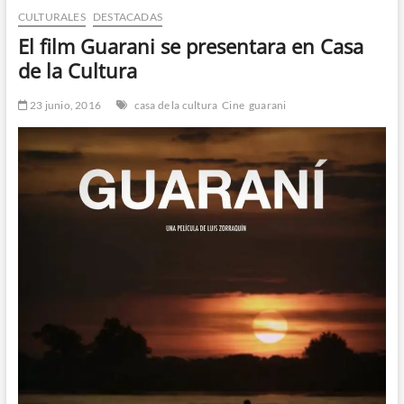
CULTURALES
DESTACADAS
n
d
El film Guarani se presentara en Casa
e
de la Cultura
m
e
23 junio, 2016
casa de la cultura
Cine
guarani
n
ú