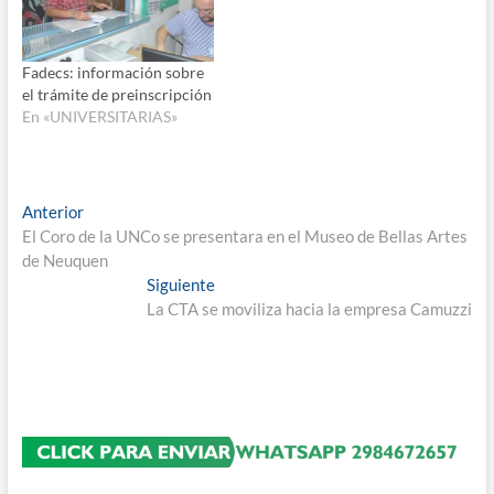
Fadecs: información sobre
el trámite de preinscripción
En «UNIVERSITARIAS»
Navegación
Entrada
Anterior
anterior:
El Coro de la UNCo se presentara en el Museo de Bellas Artes
de
de Neuquen
entradas
Entrada
Siguiente
siguiente:
La CTA se moviliza hacia la empresa Camuzzi