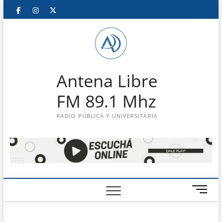
Saltar
Facebook
Instagram
Twitter
LinkedIn
En
al
contenido
vivo
Antena Libre
FM 89.1 Mhz
RADIO PÚBLICA Y UNIVERSITARIA
B
o
t
ó