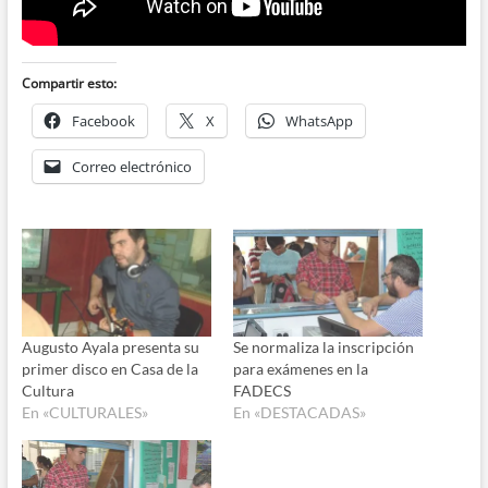
Compartir esto:
Facebook
X
WhatsApp
Correo electrónico
Augusto Ayala presenta su
Se normaliza la inscripción
primer disco en Casa de la
para exámenes en la
Cultura
FADECS
En «CULTURALES»
En «DESTACADAS»