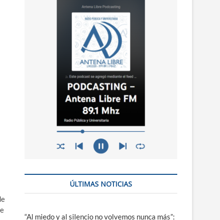
n
ú
ÚLTIMAS NOTICIAS
de
se
“Al miedo y al silencio no volvemos nunca más”: