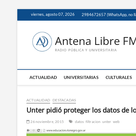
Saltar
viernes, agosto 07, 2026
2984672657 (WhatsApp, no ll
al
contenido
Antena Libre F
RADIO PÚBLICA Y UNIVERSITARIA
ACTUALIDAD
UNIVERSITARIAS
CULTURALES
ACTUALIDAD
DESTACADAS
Unter pidió proteger los datos de l
26 noviembre, 2015
datos
filtracion
unter
web