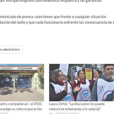
r ello que exigimos una inmediata respuesta y las garantías
omunicado de prensa «alertamos que frente a cualquier situación
diación del daño y que cada funcionario enfrente las consecuencia de 
o electrónico
uatro compañeras”: el IFDC
Laura Ortiz: “La discusión no puede
na exige su reincorporación
reducirse solamente a lo salarial”
IDAD»
En «ACTUALIDAD»