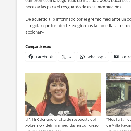
comprometen la seguridad de más de 20000 docentes, po
necesarias para el resguardo de esta información» .
De acuerdo a lo informado por el gremio mediante un c
irregular que los afecte, exigiremos la inmediata re me
accionar».
Compartir esto:
Facebook
X
WhatsApp
Corre
UNTER denunció falta de respuesta del
“Nos faltan c
gobierno y definirá medidas en congreso
de Villa Regi
En «ACTUALIDAD»
En «ACTUAL