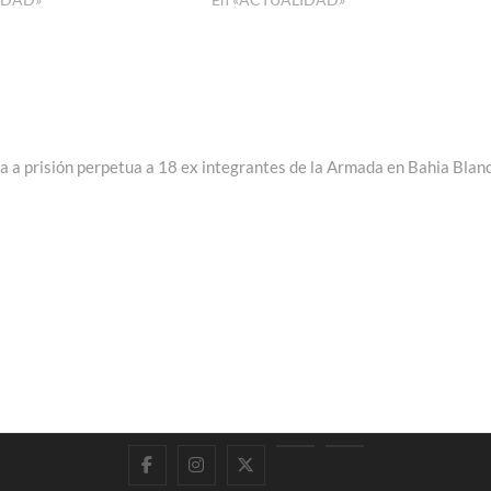
e:
na a prisión perpetua a 18 ex integrantes de la Armada en Bahia Blan
Facebook
Instagram
Twitter
LinkedIn
En