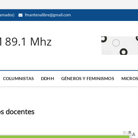
amados)
fmantenalibre@gmail.com
M 89.1 Mhz
COLUMNISTAS
DDHH
GÉNEROS Y FEMINISMOS
MICRO
os docentes
A