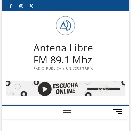
Saltar
Facebook
Instagram
Twitter
LinkedIn
En
al
contenido
vivo
Antena Libre
FM 89.1 Mhz
RADIO PÚBLICA Y UNIVERSITARIA
B
o
t
ó