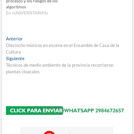
procesos y los riesgos de los
algoritmos
En «UNIVERSITARIAS»
Navegación
Entrada
Anterior
anterior:
Dieciocho músicos en escena en el Ensamble de Casa de la
de
Cultura
entradas
Entrada
Siguiente
siguiente:
Técnicos de medio ambiente de la provincia recorrieron
plantas cloacales