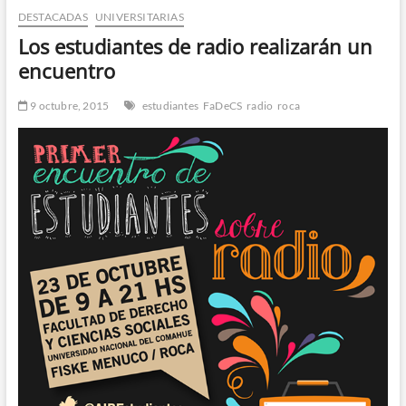
DESTACADAS
UNIVERSITARIAS
n
d
Los estudiantes de radio realizarán un
e
encuentro
m
e
9 octubre, 2015
estudiantes
FaDeCS
radio
roca
n
ú