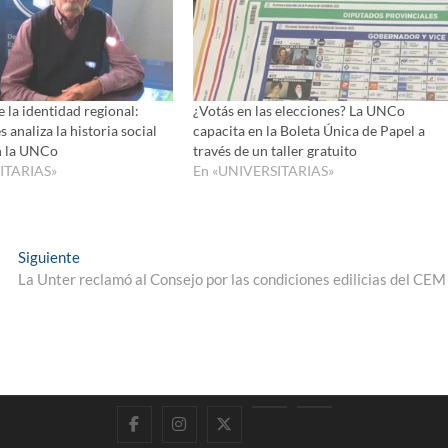
 la identidad regional:
¿Votás en las elecciones? La UNCo
 analiza la historia social
capacita en la Boleta Única de Papel a
n la UNCo
través de un taller gratuito
ITARIAS»
En «UNIVERSITARIAS»
Entrada
Siguiente
siguiente:
La Unter reclamó al Consejo por las condiciones edilicias del CEM
Facebook
Instagram
Twitter
LinkedIn
En