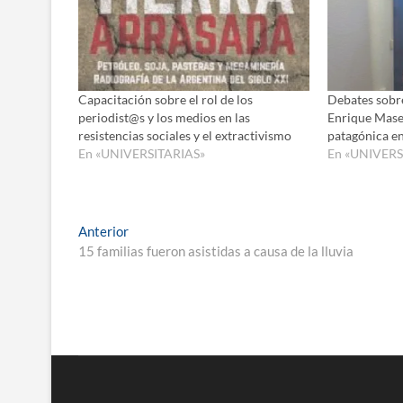
Capacitación sobre el rol de los
Debates sobre
periodist@s y los medios en las
Enrique Mases
resistencias sociales y el extractivismo
patagónica e
En «UNIVERSITARIAS»
En «UNIVERS
Navegación
Entrada
Anterior
anterior:
15 familias fueron asistidas a causa de la lluvia
de
entradas