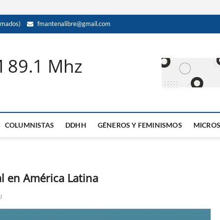
amados)
fmantenalibre@gmail.com
M 89.1 Mhz
COLUMNISTAS
DDHH
GÉNEROS Y FEMINISMOS
MICRO
al en América Latina
l