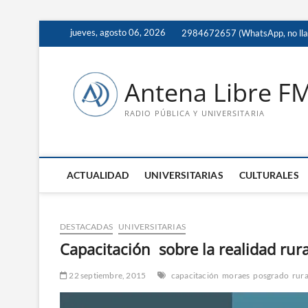
Saltar
jueves, agosto 06, 2026
2984672657 (WhatsApp, no ll
al
contenido
Antena Libre F
RADIO PÚBLICA Y UNIVERSITARIA
ACTUALIDAD
UNIVERSITARIAS
CULTURALES
DESTACADAS
UNIVERSITARIAS
Capacitación sobre la realidad rur
22 septiembre, 2015
capacitación
moraes
posgrado
rura