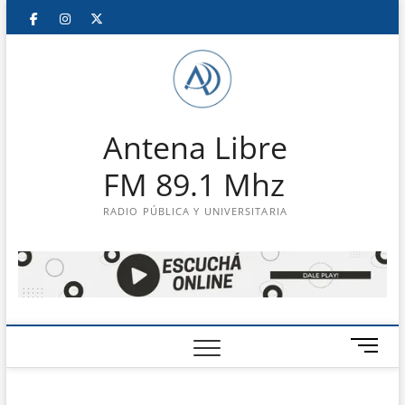
Saltar
Facebook
Instagram
Twitter
LinkedIn
En
al
contenido
vivo
Antena Libre
FM 89.1 Mhz
RADIO PÚBLICA Y UNIVERSITARIA
B
o
t
ó