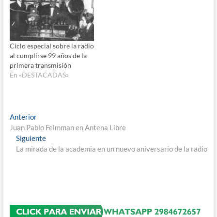
Ciclo especial sobre la radio
al cumplirse 99 años de la
primera transmisión
En «DESTACADAS»
Navegación
Entrada
Anterior
anterior:
Juan Pablo Feimman en Antena Libre
de
Entrada
Siguiente
entradas
siguiente:
La mirada de la academia en un nuevo aniversario de la radio