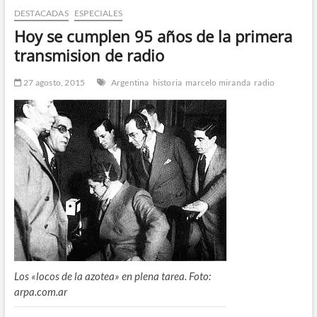
DESTACADAS
ESPECIALES
n
d
Hoy se cumplen 95 años de la primera
e
transmision de radio
m
e
27 agosto, 2015
Argentina
historia
marcelo miranda
radio
n
ú
Los «locos de la azotea» en plena tarea. Foto:
arpa.com.ar