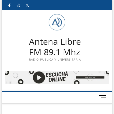
Saltar
Facebook
Instagram
Twitter
LinkedIn
En
al
contenido
vivo
Antena Libre
FM 89.1 Mhz
RADIO PÚBLICA Y UNIVERSITARIA
B
o
t
ó