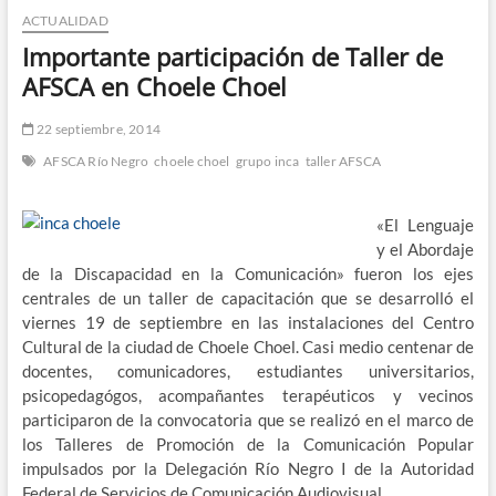
ACTUALIDAD
n
d
Importante participación de Taller de
e
AFSCA en Choele Choel
m
e
22 septiembre, 2014
n
AFSCA Río Negro
choele choel
grupo inca
taller AFSCA
ú
«El Lenguaje
y el Abordaje
de la Discapacidad en la Comunicación» fueron los ejes
centrales de un taller de capacitación que se desarrolló el
viernes 19 de septiembre en las instalaciones del Centro
Cultural de la ciudad de Choele Choel. Casi medio centenar de
docentes, comunicadores, estudiantes universitarios,
psicopedagógos, acompañantes terapéuticos y vecinos
participaron de la convocatoria que se realizó en el marco de
los Talleres de Promoción de la Comunicación Popular
impulsados por la Delegación Río Negro I de la Autoridad
Federal de Servicios de Comunicación Audiovisual.