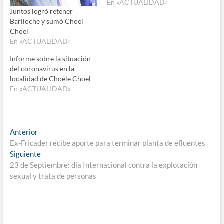
En «ACTUALIDAD»
Juntos logró retener
Bariloche y sumó Choel
Choel
En «ACTUALIDAD»
Informe sobre la situación
del coronavirus en la
localidad de Choele Choel
En «ACTUALIDAD»
Navegación
Entrada
Anterior
anterior:
Ex-Fricader recibe aporte para terminar planta de efluentes
de
Entrada
Siguiente
entradas
siguiente:
23 de Septiembre: día Internacional contra la explotación
sexual y trata de personas