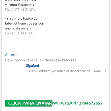
Viedma-Patagones
En «ACTUALIDAD»
«El servicio básico de
Internet tiene que ser con
una tarifa social»
En «ACTUALIDAD»
Navegación
Entrada
Anterior
anterior:
Habilitación de la calle Primeros Pobladores
de
Entrada
Siguiente
entradas
siguiente:
Julián Goinhex presidirá el directorio de Canal 10