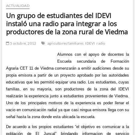
ACTUALIDAD
n
d
Un grupo de estudiantes del IDEVI
e
instaló una radio para integrar a los
m
productores de la zona rural de Viedma
e
n
5 octubre, 2012
agricultores familiares
IDEVI
radio
ú
Alumnos con el apoyo de docentes la
Escuela secundaria de Formación
Agraria CET 11 de Viedma comenzarán a emitir audiciones desde su
propia emisora a partir de un proyecto aprobado por las autoridades
educativas que les permitió equipar una radio. Los estudiantes, cuyas
familias, en su mayoría, son productores de la zona del IDEVI
realizarán la experiencia junto a estudiantes provenientes de Viedma.
Uno de los principales motivos de la experiencia es poder llenar el
vacio en comunicación radial ya que casi ningua emisora llega con su
señal hasta la zona donde esta ubicada la escuela.
De acuerdo a los propios estudiantes “el objetivo es comunicar a la
población de El Juncal” brindando informacion de servicio