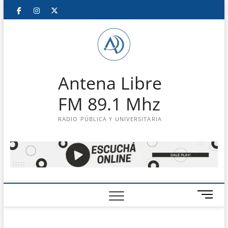
Saltar
Facebook
Instagram
Twitter
LinkedIn
En
al
contenido
vivo
Antena Libre
FM 89.1 Mhz
RADIO PÚBLICA Y UNIVERSITARIA
B
o
t
ó