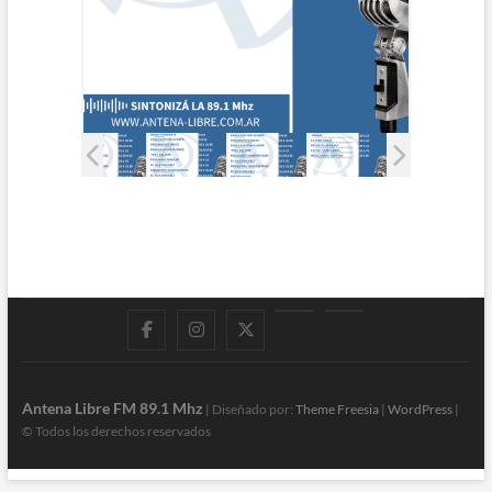
Facebook
Instagram
Twitter
LinkedIn
En
vivo
Antena Libre FM 89.1 Mhz
| Diseñado por:
Theme Freesia
|
WordPress
|
© Todos los derechos reservados