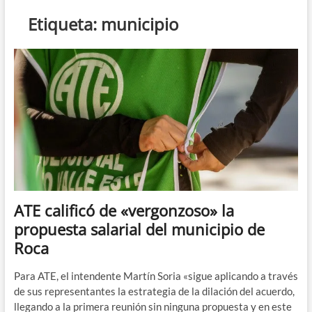
n
Etiqueta:
municipio
d
e
m
e
n
ú
ATE calificó de «vergonzoso» la
propuesta salarial del municipio de
Roca
Para ATE, el intendente Martín Soria «sigue aplicando a través
de sus representantes la estrategia de la dilación del acuerdo,
llegando a la primera reunión sin ninguna propuesta y en este