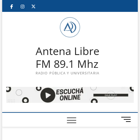
Saltar
Facebook
Instagram
Twitter
LinkedIn
En
al
contenido
vivo
Antena Libre
FM 89.1 Mhz
RADIO PÚBLICA Y UNIVERSITARIA
B
o
t
ó