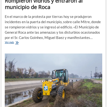
Rompieron vidrios y entraron al
municipio de Roca
En el marco de la protesta por tierras hoy se produjeron
incidentes en la puerta del municipio, sobre calle Mitre, donde
se rompieron vidrios y se ingresó al edificio. «El Municipio de
General Roca ante las amenazas y los disturbios ocasionados
por el Sr. Carlos Goinhex, Miguel Baez y manifestantes…
Rompieron
Ver más
vidrios
y
entraron
al
municipio
de
Roca