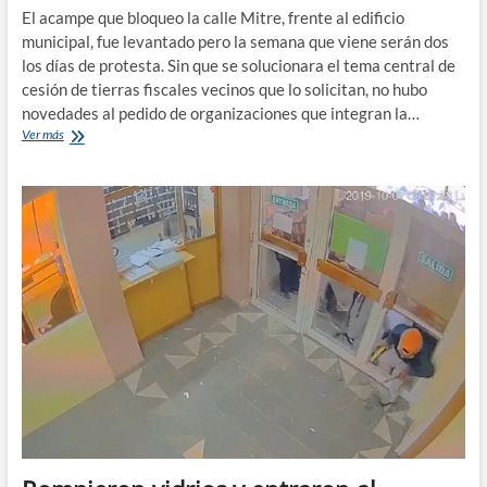
El acampe que bloqueo la calle Mitre, frente al edificio
municipal, fue levantado pero la semana que viene serán dos
los días de protesta. Sin que se solucionara el tema central de
cesión de tierras fiscales vecinos que lo solicitan, no hubo
novedades al pedido de organizaciones que integran la…
Se
Ver más
levantó
la
protesta
en
el
municipio
de
Roca
pero
volverán
la
semana
que
viene