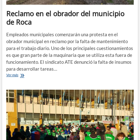
Reclamo en el obrador del municipio
de Roca
Empleados municipales comenzarán una protesta en el
obrador municipal en reclamo por la falta de mantenimiento
para el trabajo diario. Uno de los principales cuestionamientos
es que gran parte de la maquinaria que se utiliza esta fuera de
funcionamiento. El sindicato ATE denunció la falta de insumos
para desarrollar tareas…
Reclamo
Ver más
en
el
obrador
del
municipio
de
Roca