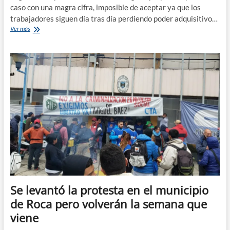
caso con una magra cifra, imposible de aceptar ya que los
trabajadores siguen día tras día perdiendo poder adquisitivo…
ATE
Ver más
calificó
de
«vergonzoso»
la
propuesta
salarial
del
municipio
de
Roca
Se levantó la protesta en el municipio
de Roca pero volverán la semana que
viene