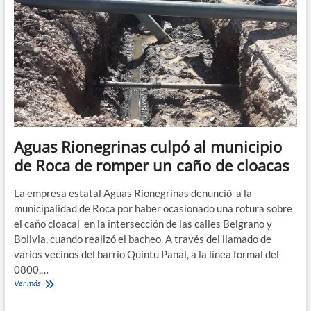
en
el
municipio
de
Roca
Aguas Rionegrinas culpó al municipio
de Roca de romper un caño de cloacas
La empresa estatal Aguas Rionegrinas denunció a la
municipalidad de Roca por haber ocasionado una rotura sobre
el caño cloacal en la intersección de las calles Belgrano y
Bolivia, cuando realizó el bacheo. A través del llamado de
varios vecinos del barrio Quintu Panal, a la línea formal del
0800,…
Aguas
Ver más
Rionegrinas
culpó