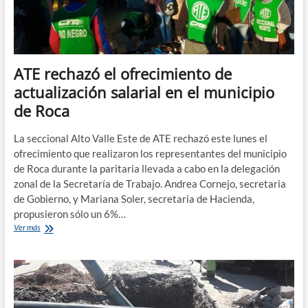
ATE rechazó el ofrecimiento de
actualización salarial en el municipio
de Roca
La seccional Alto Valle Este de ATE rechazó este lunes el
ofrecimiento que realizaron los representantes del municipio
de Roca durante la paritaria llevada a cabo en la delegación
zonal de la Secretaría de Trabajo. Andrea Cornejo, secretaria
de Gobierno, y Mariana Soler, secretaria de Hacienda,
propusieron sólo un 6%…
ATE
Ver más
rechazó
el
ofrecimiento
de
actualización
salarial