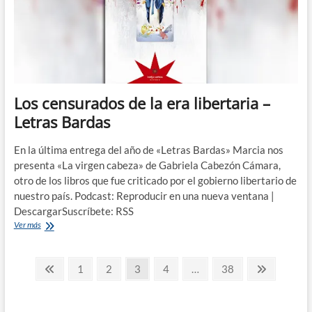
Los censurados de la era libertaria –
Letras Bardas
En la última entrega del año de «Letras Bardas» Marcia nos
presenta «La virgen cabeza» de Gabriela Cabezón Cámara,
otro de los libros que fue criticado por el gobierno libertario de
nuestro país. Podcast: Reproducir en una nueva ventana |
DescargarSuscríbete: RSS
Los
Ver más
censurados
de
Paginación
la
Página
Página
Página
Página
Página
Página
Página
1
2
3
4
…
38
era
anterior
siguiente
de
libertaria
–
Letras