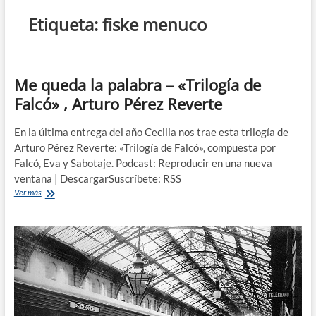
n
Etiqueta:
fiske menuco
d
e
m
e
Me queda la palabra – «Trilogía de
n
Falcó» , Arturo Pérez Reverte
ú
En la última entrega del año Cecilia nos trae esta trilogía de
Arturo Pérez Reverte: «Trilogía de Falcó», compuesta por
Falcó, Eva y Sabotaje. Podcast: Reproducir en una nueva
ventana | DescargarSuscríbete: RSS
Me
Ver más
queda
la
palabra
–
«Trilogía
de
Falcó»
,
Arturo