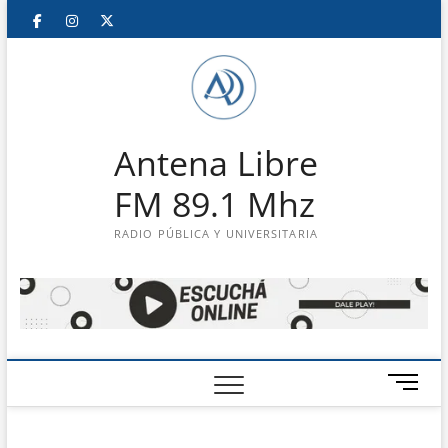
Saltar
Facebook
Instagram
Twitter
LinkedIn
En
al
contenido
vivo
Antena Libre
FM 89.1 Mhz
RADIO PÚBLICA Y UNIVERSITARIA
B
o
t
ó