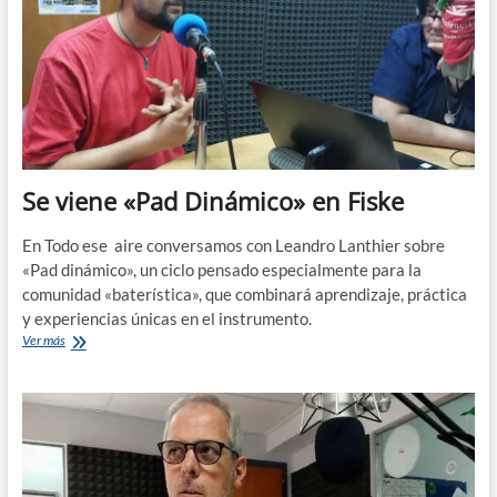
Se viene «Pad Dinámico» en Fiske
En Todo ese aire conversamos con Leandro Lanthier sobre
«Pad dinámico», un ciclo pensado especialmente para la
comunidad «baterística», que combinará aprendizaje, práctica
y experiencias únicas en el instrumento.
Se
Ver más
viene
«Pad
Dinámico»
en
Fiske