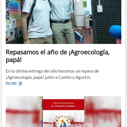
Repasamos el año de ¡Agroecología,
papá!
En la última entrega del año hacemos un repaso de
¡Agroecología, papá! junto a Camilo y Agustín.
Repasamos
Ver más
el
año
de
¡Agroecología,
papá!