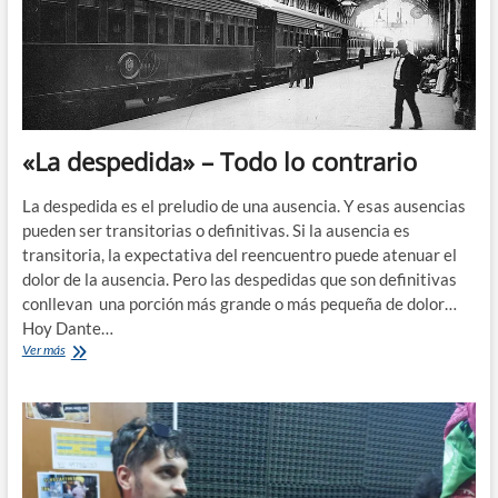
Pérez
Reverte
«La despedida» – Todo lo contrario
La despedida es el preludio de una ausencia. Y esas ausencias
pueden ser transitorias o definitivas. Si la ausencia es
transitoria, la expectativa del reencuentro puede atenuar el
dolor de la ausencia. Pero las despedidas que son definitivas
conllevan una porción más grande o más pequeña de dolor…
Hoy Dante…
«La
Ver más
despedida»
–
Todo
lo
contrario