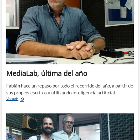
MediaLab, última del año
Fabián hace un repaso por todo el recorrido del año, a partir de
sus propios escritos y utilizando inteligencia artificial.
MediaLab,
Ver más
última
del
año