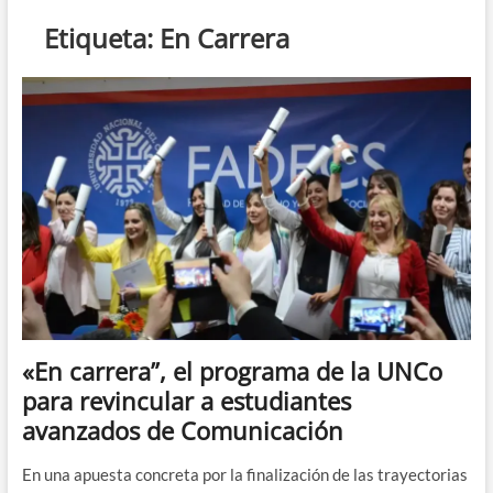
n
Etiqueta:
En Carrera
d
e
m
e
n
ú
«En carrera”, el programa de la UNCo
para revincular a estudiantes
avanzados de Comunicación
En una apuesta concreta por la finalización de las trayectorias