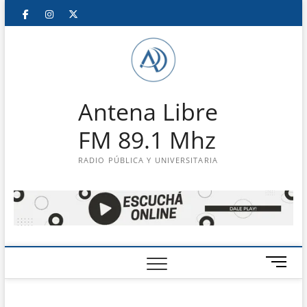
Saltar
Facebook
Instagram
Twitter
LinkedIn
En
al
contenido
vivo
Antena Libre
FM 89.1 Mhz
RADIO PÚBLICA Y UNIVERSITARIA
B
o
t
ó