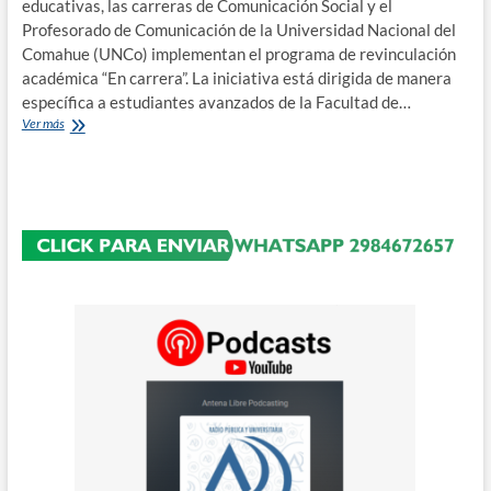
educativas, las carreras de Comunicación Social y el
Profesorado de Comunicación de la Universidad Nacional del
Comahue (UNCo) implementan el programa de revinculación
académica “En carrera”. La iniciativa está dirigida de manera
específica a estudiantes avanzados de la Facultad de…
«En
Ver más
carrera”,
el
programa
de
la
UNCo
para
revincular
a
estudiantes
avanzados
de
Comunicación