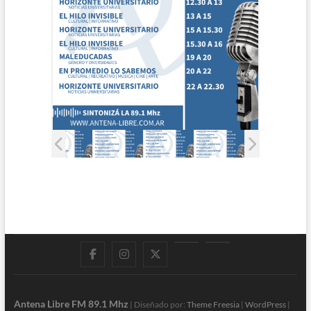
Facebook
Instagram
Twitter
LinkedIn
En
vivo
Antena Libre FM 89.1 Mhz
| Diseñado por:
Theme Freesia
|
WordPress
|