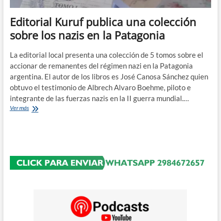
Editorial Kuruf publica una colección
sobre los nazis en la Patagonia
La editorial local presenta una colección de 5 tomos sobre el
accionar de remanentes del régimen nazi en la Patagonia
argentina. El autor de los libros es José Canosa Sánchez quien
obtuvo el testimonio de Albrech Alvaro Boehme, piloto e
integrante de las fuerzas nazis en la II guerra mundial.…
Editorial
Ver más
Kuruf
publica
una
colección
sobre
los
nazis
en
la
Patagonia