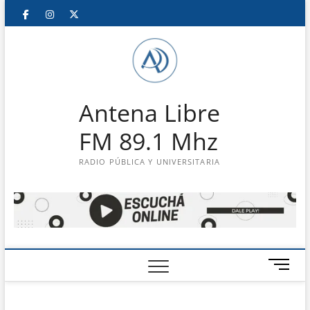
Saltar
Facebook
Instagram
Twitter
LinkedIn
En
al
contenido
vivo
Antena Libre
FM 89.1 Mhz
RADIO PÚBLICA Y UNIVERSITARIA
B
o
t
ó