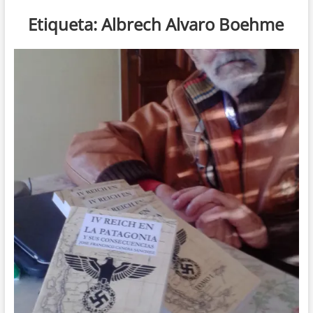
n
Etiqueta:
Albrech Alvaro Boehme
d
e
m
e
n
ú