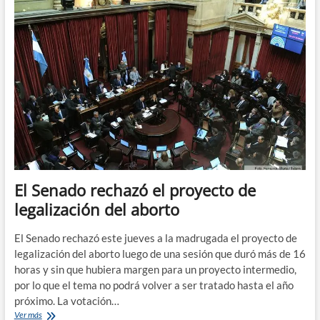
nuevo
protocolo
para
la
interrupción
legal
del
embarazo
El Senado rechazó el proyecto de
legalización del aborto
El Senado rechazó este jueves a la madrugada el proyecto de
legalización del aborto luego de una sesión que duró más de 16
horas y sin que hubiera margen para un proyecto intermedio,
por lo que el tema no podrá volver a ser tratado hasta el año
próximo. La votación…
El
Ver más