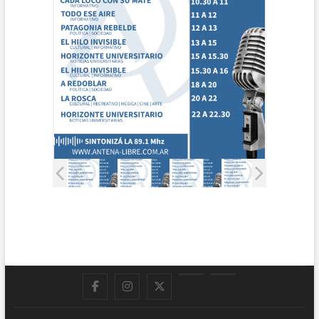
Facebook
Instagram
Twitter
LinkedIn
En
vivo