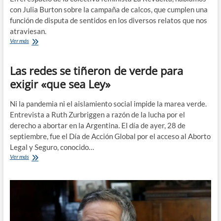
con Julia Burton sobre la campaña de calcos, que cumplen una
función de disputa de sentidos en los diversos relatos que nos
atraviesan.
Calcomanías
Ver más
que
amplían
Las redes se tiñeron de verde para
el
repertorio
exigir «que sea Ley»
afectivo
del
aborto
Ni la pandemia ni el aislamiento social impide la marea verde.
Entrevista a Ruth Zurbriggen a razón de la lucha por el
derecho a abortar en la Argentina. El día de ayer, 28 de
septiembre, fue el Día de Acción Global por el acceso al Aborto
Legal y Seguro, conocido…
Las
Ver más
redes
se
tiñeron
de
verde
para
exigir