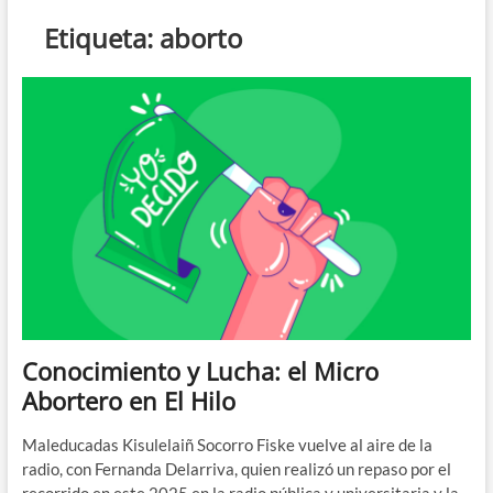
n
Etiqueta:
aborto
d
e
m
e
n
ú
Conocimiento y Lucha: el Micro
Abortero en El Hilo
Maleducadas Kisulelaiñ Socorro Fiske vuelve al aire de la
radio, con Fernanda Delarriva, quien realizó un repaso por el