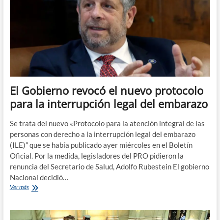
«que
sea
Ley»
El Gobierno revocó el nuevo protocolo
para la interrupción legal del embarazo
Se trata del nuevo «Protocolo para la atención integral de las
personas con derecho a la interrupción legal del embarazo
(ILE)” que se había publicado ayer miércoles en el Boletín
Oficial. Por la medida, legisladores del PRO pidieron la
renuncia del Secretario de Salud, Adolfo Rubestein El gobierno
Nacional decidió…
El
Ver más
Gobierno
revocó
el