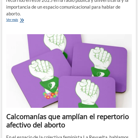
recorrido en este 2025 en la radio pública y universitaria y la
importancia de un espacio comunicacional para hablar de
aborto.
Conocimiento
Ver más
y
Lucha:
el
Micro
Abortero
en
El
Hilo
Calcomanías que amplían el repertorio
afectivo del aborto
En el espacio de la colectiva feminista La Revuelta, hablamos