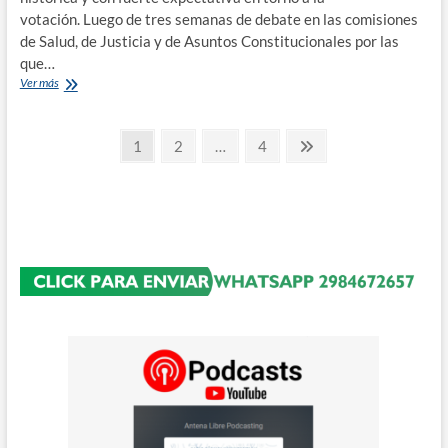
votación. Luego de tres semanas de debate en las comisiones
de Salud, de Justicia y de Asuntos Constitucionales por las
que…
Comienza
Ver más
el
tratamiento
Paginación
en
Página
Página
Página
Página
1
2
…
4
el
siguiente
de
senado
del
entradas
proyecto
de
legalización
de
la
interrupción
del
embarazo