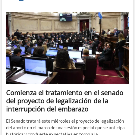
Senado
rechazó
el
proyecto
de
legalización
del
aborto
Comienza el tratamiento en el senado
del proyecto de legalización de la
interrupción del embarazo
El Senado tratará este miércoles el proyecto de legalización
del aborto en el marco de una sesión especial que se anticipa
histórica y con fuerte expectativa en torno a la