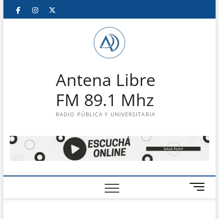
Saltar
Facebook
Instagram
Twitter
LinkedIn
En
al
contenido
vivo
Antena Libre
FM 89.1 Mhz
RADIO PÚBLICA Y UNIVERSITARIA
B
o
t
ó