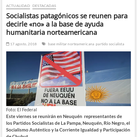
ACTUALIDAD
DESTACADAS
n
d
Socialistas patagónicos se reunen para
e
decirle «no» a la base de ayuda
m
humanitaria norteamericana
e
n
17 agosto, 2018
base militar norteamericana
partido socialista
ú
Foto: El Federal
Este viernes se reunirán en Neuquén representantes de
los Partidos Socialistas de La Pampa, Neuquén, Río Negro, el
Socialismo Auténtico y la Corriente Igualdad y Participación
de Chubut.