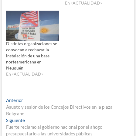
En «ACTUALIDAD»
Distintas organizaciones se
convocan a rechazar la
instalación de una base
norteamericana en
Neuquén
En «ACTUALIDAD»
Navegación
Entrada
Anterior
anterior:
Asueto y sesión de los Concejos Directivos en la plaza
de
Belgrano
entradas
Entrada
Siguiente
siguiente:
Fuerte reclamo al gobierno nacional por el ahogo
presupuestario a las universidades públicas