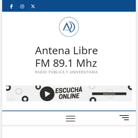
Saltar
Facebook
Instagram
Twitter
LinkedIn
En
al
contenido
vivo
Antena Libre
FM 89.1 Mhz
RADIO PÚBLICA Y UNIVERSITARIA
B
o
t
ó