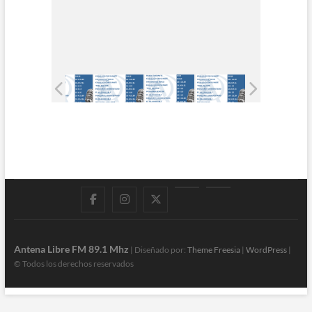
Facebook
Instagram
Twitter
LinkedIn
En
vivo
Antena Libre FM 89.1 Mhz
| Diseñado por:
Theme Freesia
|
WordPress
|
© Todos los derechos reservados