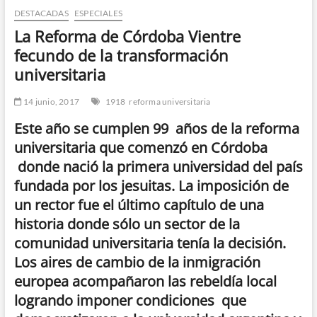
DESTACADAS
ESPECIALES
n
d
La Reforma de Córdoba Vientre
e
fecundo de la transformación
m
universitaria
e
n
14 junio, 2017
1918
reforma universitaria
ú
Este año se cumplen 99 años de la reforma
universitaria que comenzó en Córdoba
donde nació la primera universidad del país
fundada por los jesuitas. La imposición de
un rector fue el último capítulo de una
historia donde sólo un sector de la
comunidad universitaria tenía la decisión.
Los aires de cambio de la inmigración
europea acompañaron las rebeldía local
logrando imponer condiciones que