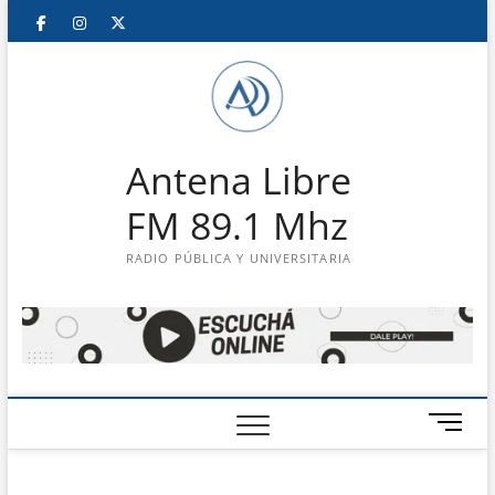
Saltar
Facebook
Instagram
Twitter
LinkedIn
En
al
contenido
vivo
Antena Libre
FM 89.1 Mhz
RADIO PÚBLICA Y UNIVERSITARIA
B
o
t
ó