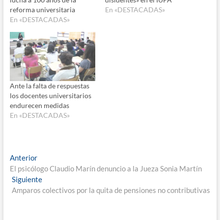
reforma universitaria
En «DESTACADAS»
En «DESTACADAS»
Ante la falta de respuestas
los docentes universitarios
endurecen medidas
En «DESTACADAS»
Navegación
Entrada
Anterior
anterior:
El psicólogo Claudio Marín denuncio a la Jueza Sonia Martín
de
Entrada
Siguiente
entradas
siguiente:
Amparos colectivos por la quita de pensiones no contributivas