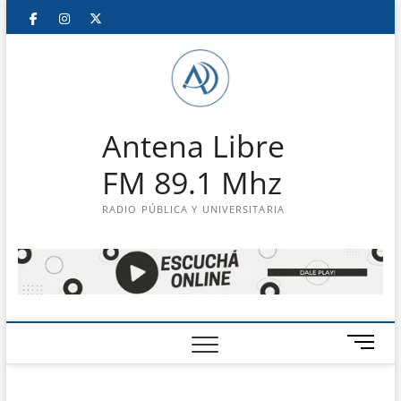
Saltar
Facebook
Instagram
Twitter
LinkedIn
En
al
contenido
vivo
Antena Libre
FM 89.1 Mhz
RADIO PÚBLICA Y UNIVERSITARIA
B
o
t
ó