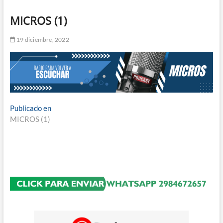
n
MICROS (1)
d
e
19 diciembre, 2022
m
e
n
ú
Navegación
Publicado en
MICROS (1)
de
entradas