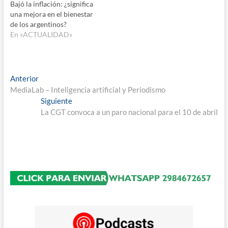
Bajó la inflación: ¿significa
una mejora en el bienestar
de los argentinos?
En «ACTUALIDAD»
Navegación
Entrada
Anterior
anterior:
MediaLab – Inteligencia artificial y Periodismo
de
Entrada
Siguiente
entradas
siguiente:
La CGT convoca a un paro nacional para el 10 de abril