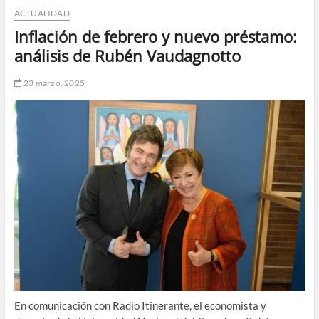
ACTUALIDAD
n
d
Inflación de febrero y nuevo préstamo:
e
análisis de Rubén Vaudagnotto
m
e
23 marzo, 2025
n
ú
En comunicación con Radio Itinerante, el economista y