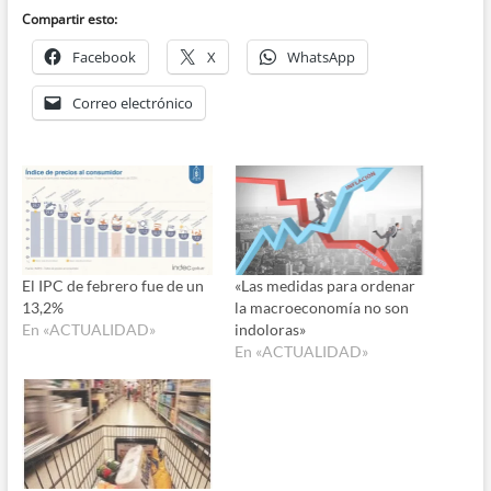
audio
Compartir esto:
Facebook
X
WhatsApp
Correo electrónico
El IPC de febrero fue de un
«Las medidas para ordenar
13,2%
la macroeconomía no son
En «ACTUALIDAD»
indoloras»
En «ACTUALIDAD»