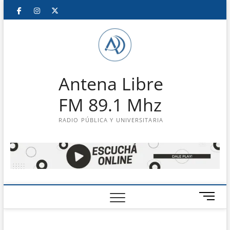
Saltar
Facebook
Instagram
Twitter
LinkedIn
En
al
contenido
vivo
Antena Libre
FM 89.1 Mhz
RADIO PÚBLICA Y UNIVERSITARIA
B
o
t
ó